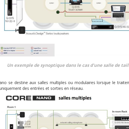
Un exemple de synoptique dans le cas d'une salle de tai
no se destine aux salles multiples ou modulaires lorsque le traiteme
 uniquement des entrées et sorties en réseau.