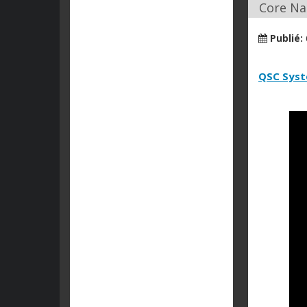
Core Na
Publié:
QSC Sys