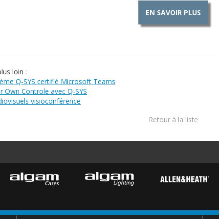
EN SAVOIR PLUS
lus loin :
tème Q-SYS certifié Microsoft Teams
ur Own Controle avec Q-SYS
iovisuels visioconférence
Retour à la liste