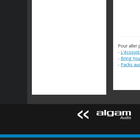
Pour aller p
-
L'écosys
-
Bring Yo
-
Packs aud