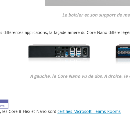
Le boitier et son support de m
s différentes applications, la façade arrière du Core Nano diffère lég
A gauche, le Core Nano vu de dos. A droite, le 
s, les Core 8-Flex et Nano sont
certifiés Microsoft Teams Rooms
.