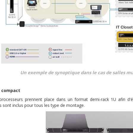
Un exemple de synoptique dans le cas de salles mu
r compact
rocesseurs prennent place dans un format demi-rack 1U afin d'éc
s sont inclus pour tous les type de montage.