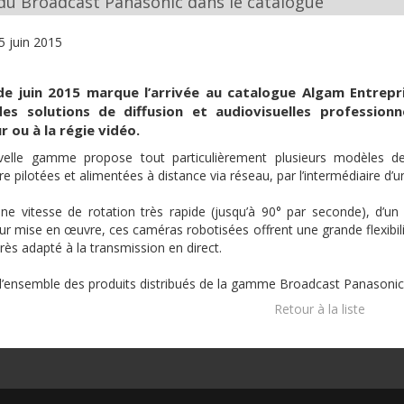
 du Broadcast Panasonic dans le catalogue
5 juin 2015
de
juin
2015 marque
l’arrivée
au
catalogue
Algam
Entrepr
es solutions de diffusion et
audiovisuelles
professionn
ur
ou
à
la
régie
vidéo
.
elle
gamme
propose tout
particulièrement
plusieurs
modèles
d
re
pilotées
et
alimentées
à
distance via
réseau
, par
l’intermédiaire
d’u
une
vitesse
de rotation
très
rapide
(
jusqu’à
90° par
seconde
),
d’un
eur
mise
en
œuvre
,
ces
caméras
robotisées
offrent
une
grande
flexibil
très
adapté
à
la transmission en direct.
l’ensemble
des
produits
distribués
de la
gamme
Broadcast Panasoni
Retour à la liste