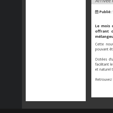
Arrivée
Publié:
Le
mois
offrant
d
mélange
Cette
nouv
pouvant
êt
Dotées
d’
facilitant
l
et
naturel
Retrouvez