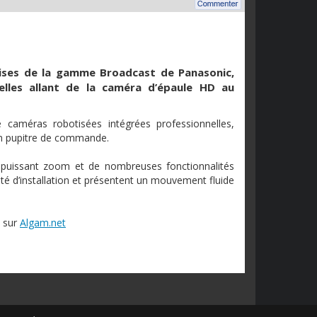
ises
de la
gamme
Broadcast de Panasonic,
elles
allant
de la
caméra
d’épaule
HD au
e
caméras
robotisées
intégrées
professionnelles
,
n
pupitre
de
commande
.
puissant zoom et de
nombreuses
fonctionnalités
ité
d’installation
et
présentent
un
mouvement
fluide
c
sur
Algam.net