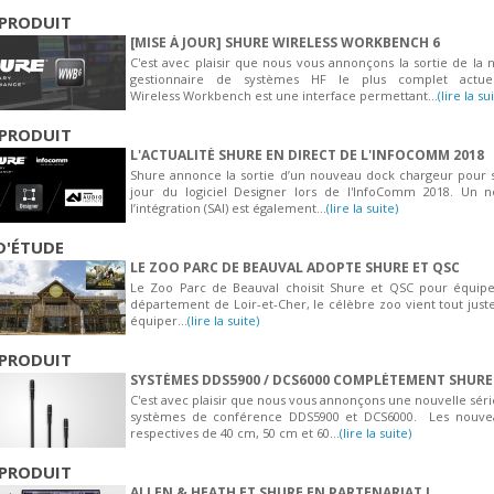
PRODUIT
[MISE À JOUR] SHURE WIRELESS WORKBENCH 6
C'est avec plaisir que nous vous annonçons la sortie de la 
gestionnaire de systèmes HF le plus complet actuel
Wireless Workbench est une interface permettant...
(lire la su
PRODUIT
L'ACTUALITÉ SHURE EN DIRECT DE L'INFOCOMM 2018
Shure annonce la sortie d’un nouveau dock chargeur pour s
jour du logiciel Designer lors de l'InfoComm 2018. Un
l’intégration (SAI) est également...
(lire la suite)
D'ÉTUDE
LE ZOO PARC DE BEAUVAL ADOPTE SHURE ET QSC
Le Zoo Parc de Beauval choisit Shure et QSC pour équiper
département de Loir-et-Cher, le célèbre zoo vient tout juste
équiper...
(lire la suite)
PRODUIT
SYSTÈMES DDS5900 / DCS6000 COMPLÈTEMENT SHURE
C'est avec plaisir que nous vous annonçons une nouvelle sér
systèmes de conférence DDS5900 et DCS6000. Les nouve
respectives de 40 cm, 50 cm et 60...
(lire la suite)
PRODUIT
ALLEN & HEATH ET SHURE EN PARTENARIAT !