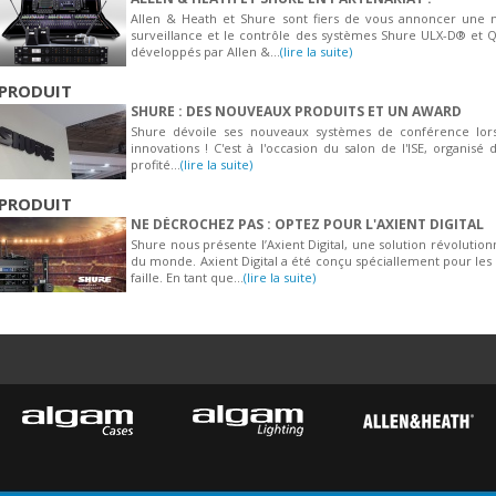
Allen & Heath et Shure sont fiers de vous annoncer une no
surveillance et le contrôle des systèmes Shure ULX-D® et
développés par Allen &...
(lire la suite)
PRODUIT
SHURE : DES NOUVEAUX PRODUITS ET UN AWARD
Shure dévoile ses nouveaux systèmes de conférence lors
innovations ! C'est à l'occasion du salon de l'ISE, organi
profité...
(lire la suite)
PRODUIT
NE DÉCROCHEZ PAS : OPTEZ POUR L'AXIENT DIGITAL
Shure nous présente l’Axient Digital, une solution révolutionn
du monde. Axient Digital a été conçu spéciallement pour les
faille. En tant que...
(lire la suite)