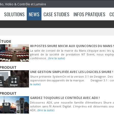
dio, Vidéo & Contrôle et Lumière
SOLUTIONS
NEWS
CASE STUDIES
INFOS PRATIQUES
C
ÉTUDE
80 POSTES SHURE MXCW AUX QUINCONCES DU MANS !
La salle de conseil de la mairie du Mans s'équipe avec les
gérant de la société de prestation NT Event, nous expliq
conférence...
(lire la suite)
PRODUIT
UNE GESTION SIMPLIFIÉE AVEC LES LOGICIELS SHURE !
Shure présente SystemOn et la version 3.1 de Designer. Des lo
supervision des appareils de la marque. Designer 3.1 : con
la suite)
PRODUIT
GARDEZ TOUJOURS LE CONTRÔLE AVEC ADX !
Découvrez ADX, une nouvelle famille d'émetteurs Shure a
solution sans fil Axient Digital. L'imprévu est désormais 
ADX...
(lire la suite)