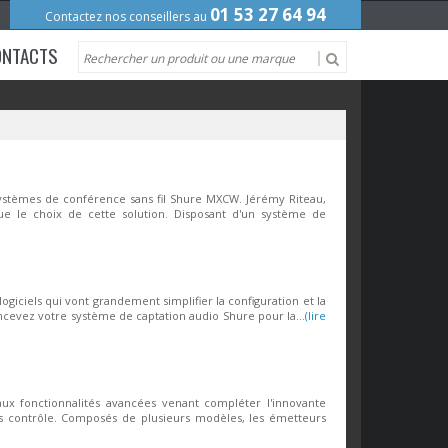
01 53 27 64 94
Contactez nos conseillers au
ONTACTS
 systèmes de conférence sans fil Shure MXCW. Jérémy Riteau,
ue le choix de cette solution. Disposant d'un système de
giciels qui vont grandement simplifier la configuration et la
cevez votre système de captation audio Shure pour la...
(lire
ux fonctionnalités avancées venant compléter l'innovante
sous contrôle. Composés de plusieurs modèles, les émetteurs