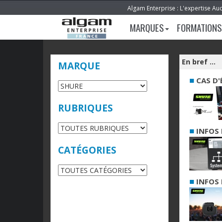
Algam Enterprise : L'expertise Au
MARQUES
FORMATIONS
En bref ...
MARQUE
■
CAS D'
RUBRIQUES
■
INFOS 
CATÉGORIES
■
INFOS 