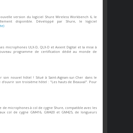
nouvelle version du logiciel Shure Wireless Workbench 6, le
lement disponible. Développé par Shure, le logiciel
ite)
es microphones ULX-D, QLX-D et Axient Digital et la mise à
 nouveau programme de certification dédié au monde de
 son nouvel hôtel ! Situé à Saint-Aignan-sur-Cher dans le
 d'ouvrir son troisième hôtel : "Les hauts de Beauval". Pour
ie de microphones à col de cygne Shure, compatible avec les
aux col de cygne GM416, GM420 et GM425, de longueurs