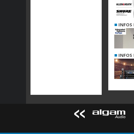
■
INFOS 
■
INFOS 