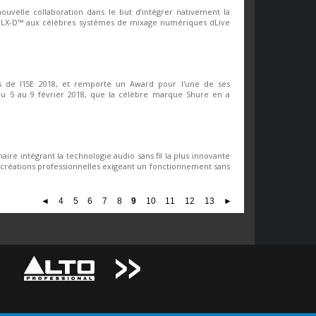
uvelle collaboration dans le but d’intégrer nativement la
 QLX-D™ aux célèbres systèmes de mixage numériques dLive
 de l'ISE 2018, et remporte un Award pour l'une de ses
sé du 5 au 9 février 2018, que la célèbre marque Shure en a
aire intégrant la technologie audio sans fil la plus innovante
 créations professionnelles exigeant un fonctionnement sans
◄
4
5
6
7
8
9
10
11
12
13
►