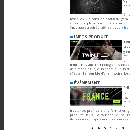
Ve
no
min
éme
mardi 25 juin dans les locaux d'Algam E
aurons le plaisir de vous accueillir
(matinée ou soirée) afin de vous...
(lire 
■
INFOS PRODUIT
TWI
Shu
gam
et
omn
miniatures aux technologies avancées
d'un monologue, d'un chant ou d'un di
affecter l'ensemble d'une histoire. Le br
■
ÉVÉNEMENT
SHU
Le 
revi
l'au
lou
freelance, profitez d'une formation g
produits Shure. La tournée Shure Fra
dans une campagne européenne avec p
◄
4
5
6
7
8
9