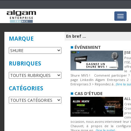
Togg
navig
En bref ...
MARQUE
■
ÉVÉNEMENT
[IS
Pou
RUBRIQUES
l'IS
offr
le 
Shure MV5 ! Comment participer ? 
page LinkedIn Algam Entreprises 2 
Entreprises 3 > Répondez à...
(lire la su
CATÉGORIES
■
CAS D'ÉTUDE
ALL
Cré
Cros
prod
conc
occasion, nous avons interviewé leur 
Chauvet, à propos de la configur
Shure mise en...
(lire la suite)