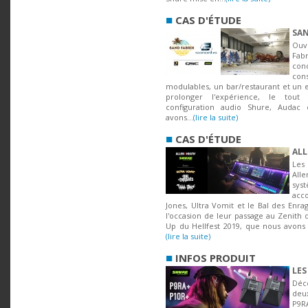
■
CAS D'ÉTUDE
SAN
Ouve
Fab
co
con
modulables, un bar/restaurant et un e
prolonger l'expérience, le tout
configuration audio Shure, Audac
avons...
(lire la suite)
■
CAS D'ÉTUDE
ALL
Les
Al
sy
ac
Jones, Ultra Vomit et le Bal des Enra
l'occasion de leur passage au Zenith
Up du Hellfest 2019, que nous avons 
(lire la suite)
■
INFOS PRODUIT
LES
D
deu
P