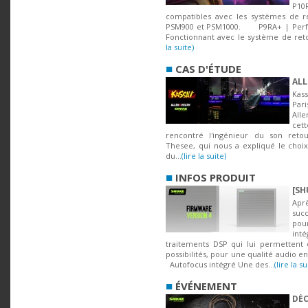
P10
compatibles avec les systèmes de re
PSM900 et PSM1000. P9RA+ | Perfo
Fonctionnant avec le système de reto
la suite)
■
CAS D'ÉTUDE
ALL
Kass
Pari
All
cet
rencontré l'ingénieur du son reto
Thesee, qui nous a expliqué le choix 
du...
(lire la suite)
■
INFOS PRODUIT
[SH
Apr
suc
pou
int
traitements DSP qui lui permettent d
possibilités, pour une qualité audio e
Autofocus intégré Une des...
(lire la su
■
ÉVÉNEMENT
DÉC