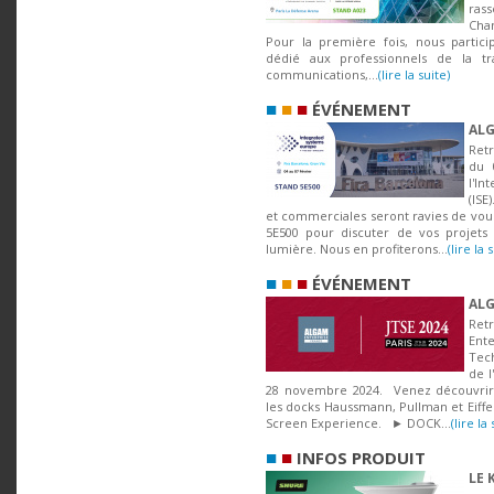
ras
Chan
Pour la première fois, nous partic
dédié aux professionnels de la tra
communications,...
(lire la suite)
■
■
■
ÉVÉNEMENT
ALG
Ret
du 
l'I
(ISE
et commerciales seront ravies de vous
5E500 pour discuter de vos projets 
lumière. Nous en profiterons...
(lire la 
■
■
■
ÉVÉNEMENT
ALG
Re
Ent
Tec
de l
28 novembre 2024. Venez découvrir 
les docks Haussmann, Pullman et Eiffel 
Screen Experience. ► DOCK...
(lire la 
■
■
INFOS PRODUIT
LE 