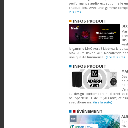
performance audio exceptionnelle en 
chaque lieu. Avec une gamme complèt
la suite)
■
INFOS PRODUIT
DÉC
Mar
pré
XIP
was
la gamme MAC Aura ! Libérez la puiss
MAC Aura Raven XIP. Découvrez des
une qualité lumineuse...
(lire la suite)
■
INFOS PRODUIT
MAR
Déc
nou
deu
L'en
au design contemporain, discret et 
haut-parleur LF de 8” (203 mm) et d’
avec dôme en...
(lire la suite)
■
■
ÉVÉNEMENT
ALG
Rend
20