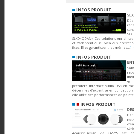
■
INFOS PRODUIT
SLX
Déc
réc
can
SLXD
SLXD4QDAN+ Ces solutions enrichissen
et s’adaptent aussi bien aux prestation
fixes. Elles garantissent les mêmes...
(li
■
INFOS PRODUIT
ENT
Sol
repo
limi
en 
première interface audio USB en rack
décennies d’expertise en conception
elle offre des performances de pointe.
■
■
INFOS PRODUIT
DES
Déc
nou
d'en
sé
AcousticDesign de Q-SYS est c