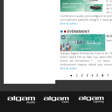
Il e
que
de h
les 
conférence audio préconfiguré et pr
microphone plafond intégré + haut-par
(lire la suite)
■
■
ÉVÉNEMENT
ALG
Re
équipe Algam Enterprise France du 1
notre stand F20 au Hall 7 au salon E
Porte de Versailles) ! Le salon
événement majeur dédié aux innova
(lire la suite)
◄
1
2
3
4
5
6
7