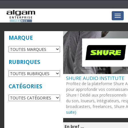
Togg
navig
MARQUE
RUBRIQUES
SHURE AUDIO INSTITUTE
Profitez de la plateforme Shure A
CATÉGORIES
pour approfondir vos connaissanc
Shure ! Dédié aux professionnels 
du son, loueurs, intégrateurs, re
broadcasters, freelances, Shure Au
suite)
En bref ...