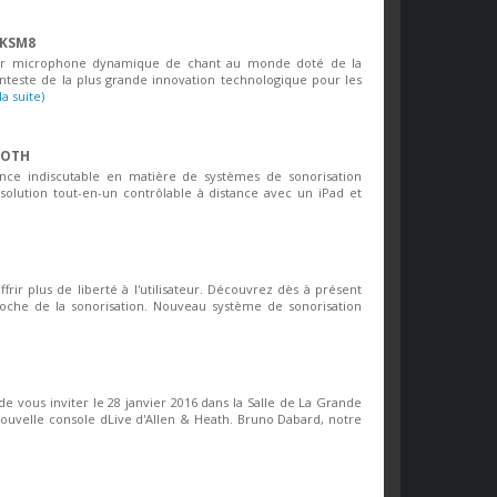
 KSM8
ier microphone dynamique de chant au monde doté de la
onteste de la plus grande innovation technologique pour les
 la suite)
OOTH
e indiscutable en matière de systèmes de sonorisation
 solution tout-en-un contrôlable à distance avec un iPad et
rir plus de liberté à l'utilisateur. Découvrez dès à présent
roche de la sonorisation. Nouveau système de sonorisation
 de vous inviter le 28 janvier 2016 dans la Salle de La Grande
nouvelle console dLive d'Allen & Heath. Bruno Dabard, notre