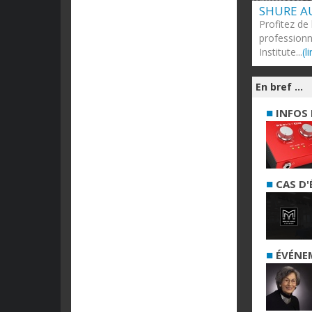
SHURE A
Profitez de
professionn
Institute...
(l
En bref ...
■
INFOS 
■
CAS D'
■
ÉVÉNE