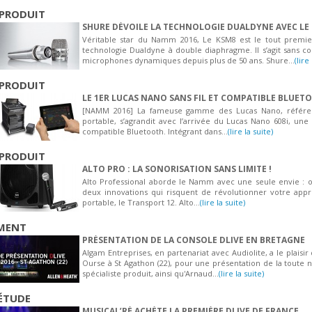
PRODUIT
SHURE DÉVOILE LA TECHNOLOGIE DUALDYNE AVEC LE
Véritable star du Namm 2016, Le KSM8 est le tout prem
technologie Dualdyne à double diaphragme. Il s’agit sans c
microphones dynamiques depuis plus de 50 ans. Shure...
(lire
PRODUIT
LE 1ER LUCAS NANO SANS FIL ET COMPATIBLE BLUET
[NAMM 2016] La fameuse gamme des Lucas Nano, référenc
portable, s’agrandit avec l’arrivée du Lucas Nano 608i, une
compatible Bluetooth. Intégrant dans...
(lire la suite)
PRODUIT
ALTO PRO : LA SONORISATION SANS LIMITE !
Alto Professional aborde le Namm avec une seule envie : off
deux innovations qui risquent de révolutionner votre app
portable, le Transport 12. Alto...
(lire la suite)
MENT
PRÉSENTATION DE LA CONSOLE DLIVE EN BRETAGNE
Algam Entreprises, en partenariat avec Audiolite, a le plaisir
Ourse à St Agathon (22), pour une présentation de la toute 
spécialiste produit, ainsi qu'Arnaud...
(lire la suite)
ÉTUDE
MUSICAL’RÉ ACHÈTE LA PREMIÈRE DLIVE DE FRANCE