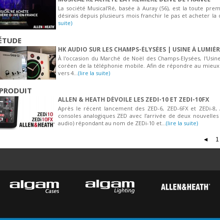
La société Musical’Ré, basée à Auray (56), est la toute pre
désirais depuis plusieurs mois franchir le pas et acheter la d
suite)
ÉTUDE
HK AUDIO SUR LES CHAMPS-ÉLYSÉES | USINE À LUMIÈ
À l'occasion du Marché de Noël des Champs-Elysées, l'Usin
coréen de la téléphonie mobile. Afin de répondre au mieux a
vers 4...
(lire la suite)
PRODUIT
ALLEN & HEATH DÉVOILE LES ZEDI-10 ET ZEDI-10FX
Après le récent lancement des ZED-6, ZED-6FX et ZEDi-8,
consoles analogiques ZED avec l’arrivée de deux nouvelles s
audio) répondant au nom de ZEDi-10 et...
(lire la suite)
◄
1