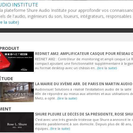
UDIO INSTITUTE
 la plateforme Shure Audio Institute pour approfondir vos connaissanc
els de l'audio, ingénieurs du son, loueurs, intégrateurs, responsables
ire la suite)
PRODUIT
REDNET AM2: AMPLIFICATEUR CASQUE POUR RÉSEAU 
REDNET AM2 : Contrôleur de monitoring et ampli casque Le 
compact ajoutant une fonctionnalité supplémentaire à la g
au format desktop avec un châssis en...
(lire la suite)
ÉTUDE
LA MAIRIE DU XVÈME ARR. DE PARIS EN MARTIN AUDIO
Audiovisuel Solutions a réalisé l'installation audio de la sa
Afin de répondre au mieux aux attentes et aux utilisations de
Metz, a opté...
(lire la suite)
MENT
SHURE PLEURE LE DÉCÈS DE SA PRÉSIDENTE, ROSE SHU
C’est avec une très grande tristesse que Shure a annoncé le 
éteinte paisiblement à son domicile. Depuis plus de 60 ans, 
équipes...
(lire la suite)