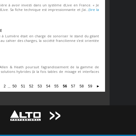
mière à avoir investi dans un système dLive en France. « Je
Live. Sa fiche technique est impressionnante et j’ai...
(lire la
RE
e à Lumière était en charge de sonoriser le stand du géant
u cahier des charges, la société francilienne s'est orientée
 Allen & Heath poursuit l’agrandissement de la gamme de
olutions hybrides (à la fois tables de mixage et interfaces
2
...
50
51
52
53
54
55
56
57
58
59
►