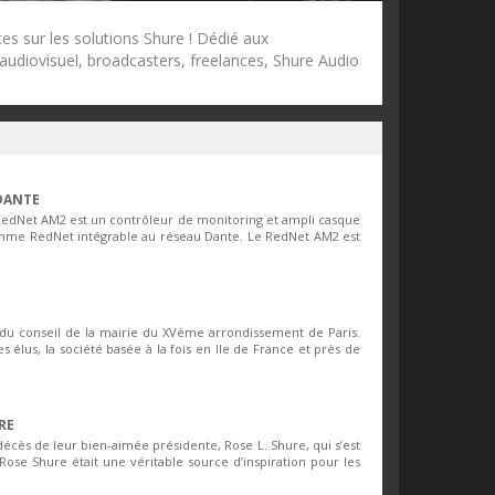
es sur les solutions Shure ! Dédié aux
 audiovisuel, broadcasters, freelances, Shure Audio
DANTE
RedNet AM2 est un contrôleur de monitoring et ampli casque
amme RedNet intégrable au réseau Dante. Le RedNet AM2 est
lle du conseil de la mairie du XVème arrondissement de Paris.
s élus, la société basée à la fois en Ile de France et près de
RE
décès de leur bien-aimée présidente, Rose L. Shure, qui s’est
Rose Shure était une véritable source d’inspiration pour les