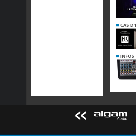
■
CAS D'
■
INFOS 