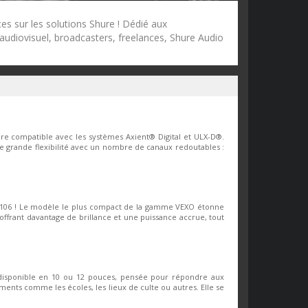
es sur les solutions Shure ! Dédié aux
 audiovisuel, broadcasters, freelances, Shure Audio
ure compatible avec les systèmes Axient® Digital et ULX-D®.
 une grande flexibilité avec un nombre de canaux redoutables :
XO106 ! Le modèle le plus compact de la gamme VEXO étonne
 offrant davantage de brillance et une puissance accrue, tout
disponible en 10 ou 12 pouces, pensée pour répondre aux
ements comme les écoles, les lieux de culte ou autres. Elle se