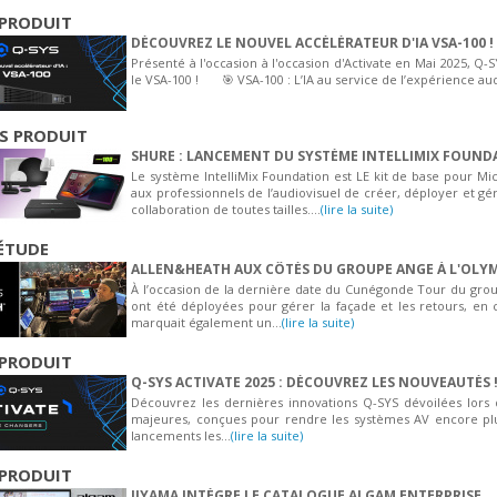
PRODUIT
DÉCOUVREZ LE NOUVEL ACCÉLÉRATEUR D'IA VSA-100 !
Présenté à l'occasion à l'occasion d'Activate en Mai 2025, Q-
le VSA-100 ! 🎯 VSA-100 : L’IA au service de l’expérience audi
S PRODUIT
SHURE : LANCEMENT DU SYSTÈME INTELLIMIX FOUND
Le système IntelliMix Foundation est LE kit de base pour Mi
aux professionnels de l’audiovisuel de créer, déployer et gé
collaboration de toutes tailles....
(lire la suite)
ÉTUDE
ALLEN&HEATH AUX CÔTÉS DU GROUPE ANGE À L'OLYM
À l’occasion de la dernière date du Cunégonde Tour du gro
ont été déployées pour gérer la façade et les retours, en 
marquait également un...
(lire la suite)
PRODUIT
Q-SYS ACTIVATE 2025 : DÉCOUVREZ LES NOUVEAUTÉS 
Découvrez les dernières innovations Q-SYS dévoilées lors 
majeures, conçues pour rendre les systèmes AV encore plus in
lancements les...
(lire la suite)
PRODUIT
IIYAMA INTÈGRE LE CATALOGUE ALGAM ENTERPRISE