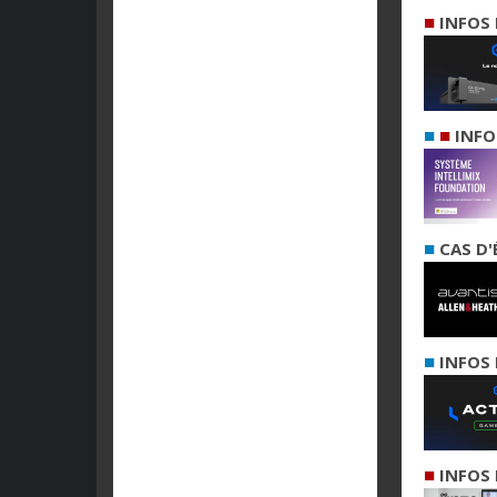
■
INFOS 
■
■
INFO
■
CAS D'
■
INFOS 
■
INFOS 