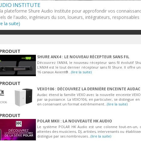
UDIO INSTITUTE
 la plateforme Shure Audio Institute pour approfondir vos connaissanc
els de l'audio, ingénieurs du son, loueurs, intégrateurs, responsables
ire la suite)
PRODUIT
SHURE ANX4 : LE NOUVEAU RÉCEPTEUR SANS FIL
Découvrez l'ANX4, le nouveau récepteur sans fil évolutif Sh
L'ANX4 est le tout dernier récepteur sans fil Shure. Il offre
16 canaux Axient®...
(lire la suite)
PRODUIT
VEXO106 : DÉCOUVREZ LA DERNIÈRE ENCEINTE AUDAC
Audac étend la famille VEXO avec la nouvelle enceinte VE
par sa puissance. La VEXO106, en particulier, se distingue en
en conservant un format extrêmement...
(lire la suite)
PRODUIT
POLAR MKII : LA NOUVEAUTÉ HK AUDIO
Le système POLAR HK Audio est une colonne tout-en-un, 
attentes des musiciens, DJ, artistes, intervenants ou établiss
distingue par ses nombreuses...
(lire la suite)