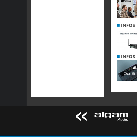
■
INFOS 
■
INFOS 