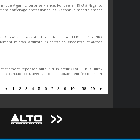
 marque Algam Enterprise France. Fondée en 1973 à Nagano,
lutions d'affichage professionnelles. Reconnue mondialement
C
 Dernière nouveauté dans la famille ATELLIO, la série NIO
ilement micros, ordinateurs portables, enceintes et autres
entièrement repensée autour d’un cœur XCVI 96 kHz ultra-
re de canaux accru avec un routage totalement flexible sur 4
◄
1
2
3
4
5
6
7
8
9
10
...
58
59
►