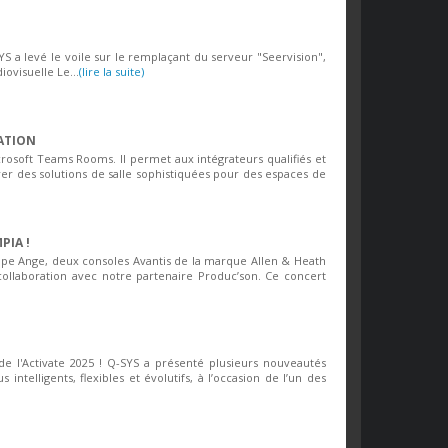
SYS a levé le voile sur le remplaçant du serveur "Seervision",
ovisuelle Le...
(lire la suite)
ATION
crosoft Teams Rooms. Il permet aux intégrateurs qualifiés et
rer des solutions de salle sophistiquées pour des espaces de
PIA !
upe Ange, deux consoles Avantis de la marque Allen & Heath
collaboration avec notre partenaire Produc’son. Ce concert
!
de l'Activate 2025 ! Q-SYS a présenté plusieurs nouveautés
telligents, flexibles et évolutifs, à l’occasion de l’un des