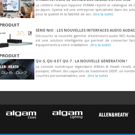
La célèbre marque nippone IIYAMA rejoint le catalogue de
au Japon, iiyama est une entreprise spécialisée dans les so
pour la qualité et la fiabilité de ses...
(lire la suite)
PRODUIT
SÉRIE NIO : LES NOUVELLES INTERFACES AUDIO AUDA
Découvrez la nouvelle gamme d'extensions audio NIO Audac.
est une solution intelligente qui permet de connecter fac
équipements à votre installation...
(lire la suite)
PRODUIT
QU-5, QU-6 ET QU-7 : LA NOUVELLE GÉNÉRATION !
La console numérique légendaire d’Allen & Heath renaît, 
puissant, offrant des capacités de traitement DEEP, un nomb
couches personnalisables, une...
(lire la suite)