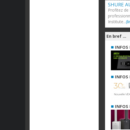
SHURE A
Profitez de
professionn
Institute...
(l
En bref ...
■
INFOS 
■
INFOS 
■
INFOS 