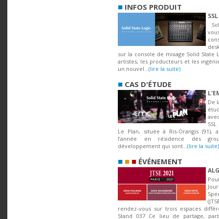
■
INFOS PRODUIT
SSL
Soli
vou
con
desk
sur la console de mixage Solid State 
artistes, les producteurs et les ingéni
un nouvel...
(lire la suite)
■
CAS D'ÉTUDE
L'E
De l
étud
ave
SSL 
Le Plan, située à Ris-Orangis (91), 
l’année en résidence des gr
développement qui sont...
(lire la suite)
■
■
■
ÉVÉNEMENT
ALG
Pou
Jou
Spe
(JT
rendez-vous sur trois espaces dif
Stand 037 Ce lieu de partage, part