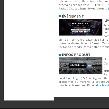
découvrir les différentes solutions
prochains rendez-vous : LIVE SOUND
Racks I/O Local, Stage Boxes (durée :...
■
ÉVÉNEMENT
[LI
Acc
fo
tec
not
afin d'en connaître davantage sur l'
notre catalogue, le jeudi 6 mai ! C'est
invitons à prendre part à notre premie
■
INFOS PRODUIT
SOL
C'e
vo
dis
Fra
Solid State Logic (SSL) par Algam ! Af
croissantes du marché, la société A
distribuer la marque SSL et...
(lire la sui