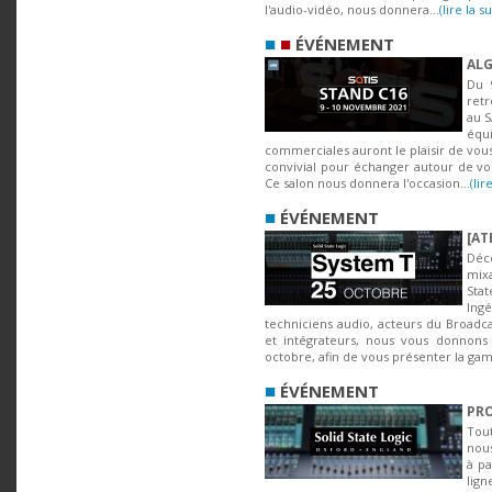
l'audio-vidéo, nous donnera...
(lire la su
■
■
ÉVÉNEMENT
ALG
Du 
ret
au S
éq
commerciales auront le plaisir de vous
convivial pour échanger autour de vo
Ce salon nous donnera l'occasion...
(lir
■
ÉVÉNEMENT
[AT
Déc
mix
Stat
In
techniciens audio, acteurs du Broadcas
et intégrateurs, nous vous donnons 
octobre, afin de vous présenter la ga
■
ÉVÉNEMENT
PR
Tou
no
à pa
lig