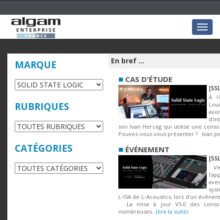
Togg
navig
En bref ...
MARQUE
■
CAS D'ÉTUDE
[SS
À l
RUBRIQUES
Loui
av
d'i
son Ivan Herceg qui utilise une conso
Pouvez-vous vous présenter ? Ivan pe
CATÉGORIES
■
ÉVÉNEMENT
[SS
Ven
l'a
ave
sys
L‑ISA de L‑Acoustics, lors d'un événem
La mise à jour V5.0 des console
nombreuses...
(lire la suite)