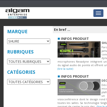
Togg
navig
En bref ...
MARQUE
■
INFOS PRODUIT
SHU
Parc
RUBRIQUES
jam
con
dyn
microphones Nexadyne intègrent une
du signal audio de pointe et offrent une
(lire la suite)
CATÉGORIES
■
INFOS PRODUIT
DÉC
D
mic
pla
un 
visioconférence dont le design rond 
toutes les salles. Sa technologie Si
permet de capter la voix des...
(lire la 