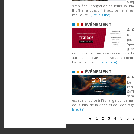
d'é
simplifier l’intégration de leurs solut
Il offre la possibilité aux partenair
meilleure...
(lire la suite)
■
■
■
ÉVÉNEMENT
ALG
Pou
Jo
Spe
(JTS
rejoindre sur trois espaces distincts. 
auront le plaisir de vous accueill
Haussmann et...
(lire la suite)
■
■
■
ÉVÉNEMENT
ALG
Le 
ret
SAT
som
espace propice à l'échange concernant
de l'audio, de la vidéo et de l'éclairag
la suite)
◄
1
2
3
4
5
6