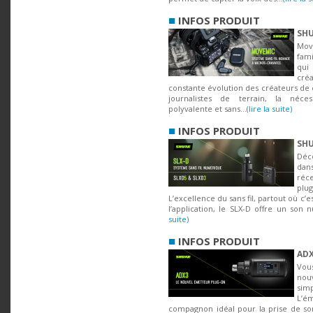
■
INFOS PRODUIT
SHU
Mov
fam
qui
créa
constante évolution des créateurs de 
journalistes de terrain, la néce
polyvalente et sans...
(lire la suite)
■
INFOS PRODUIT
SHU
Déc
dan
réc
pl
L’excellence du sans fil, partout où c’
l’application, le SLX-D offre un son n
suite)
■
INFOS PRODUIT
ADX
Vo
no
sim
L’é
compagnon idéal pour la prise de son