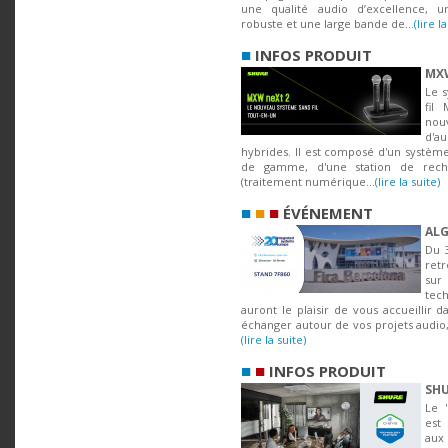
une qualité audio d’excellence, 
robuste et une large bande de...
(lire l
■
INFOS PRODUIT
MXW
Le 
fil
nou
d'a
hybrides. Il est composé d'un systèm
de gamme, d'une station de recha
(traitement numérique...
(lire la suite)
■
■
■
ÉVÉNEMENT
ALG
Du 3
retr
sur
tec
auront le plaisir de vous accueillir 
échanger autour de vos projets audio,
(lire la suite)
■
■
INFOS PRODUIT
SHU
Le 
est
aux 