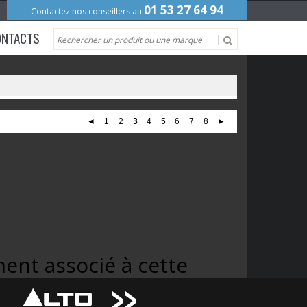
01 53 27 64 94
Contactez nos conseillers au
ONTACTS
◄
1
2
3
4
5
6
7
8
►
ent associé à cette