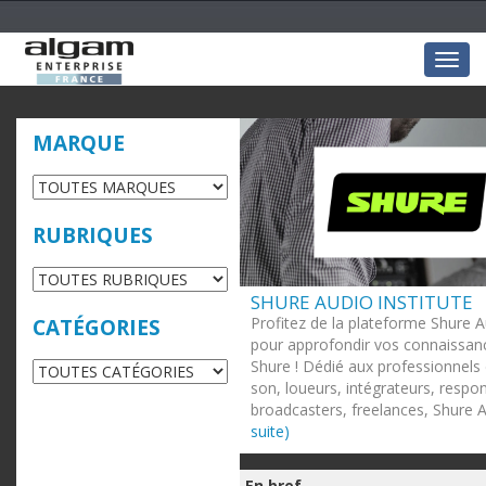
Togg
navig
MARQUE
RUBRIQUES
SHURE AUDIO INSTITUTE
Profitez de la plateforme Shure A
CATÉGORIES
pour approfondir vos connaissanc
Shure ! Dédié aux professionnels 
son, loueurs, intégrateurs, respo
broadcasters, freelances, Shure Au
suite)
En bref ...