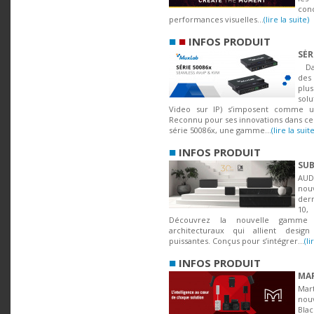
con
performances visuelles...
(lire la suite)
■
■
INFOS PRODUIT
SÉR
Dan
des 
plu
sol
Video sur IP) s’imposent comme un
Reconnu pour ses innovations dans ce
série 50086x, une gamme...
(lire la suite
■
INFOS PRODUIT
SUB
AU
nou
dern
10,
Découvrez la nouvelle gamme 
architecturaux qui allient desig
puissantes. Conçus pour s’intégrer...
(li
■
INFOS PRODUIT
MAR
Mar
nou
Blac