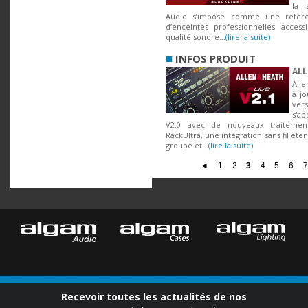
la 
Audio s’impose comme une référ
d’enceintes professionnelles acces
qualité sonore...
(lire la suite)
■
INFOS PRODUIT
ALL
All
à jo
vers
s'ap
V2.0 avec de nouveaux traitement
RackUltra, une intégration sans fil ét
groupe et...
(lire la suite)
◄
1
2
3
4
5
6
7
Recevoir toutes les actualités de nos