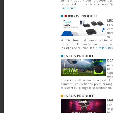
sur le « cloud » pour proposer des a
temps réel. La plateforme AV Q-SYS
(lire la suite)
■
■
INFOS PRODUIT
MUX
L’US
com
uni
et 
simultanément données, vidéo, au
transformé la manière dont nous con
les salles de réunion, les...
(lire la suite)
■
INFOS PRODUIT
DCA
Av
bou
cap
mic
numérique dédié au broadcast, il res
comme si vous étiez au premier rang :
saisissant qui plonge le spectateur au..
■
INFOS PRODUIT
MAR
Con
exi
les