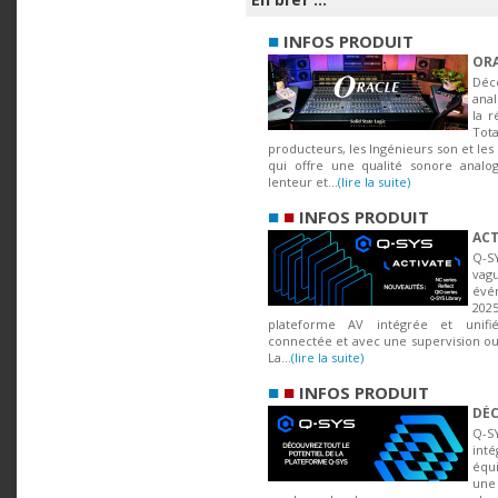
■
INFOS PRODUIT
ORA
Déc
ana
la r
Tot
producteurs, les Ingénieurs son et les
qui offre une qualité sonore analo
lenteur et...
(lire la suite)
■
■
INFOS PRODUIT
ACT
Q-S
vagu
évé
2025
plateforme AV intégrée et unifié
connectée et avec une supervision ouv
La...
(lire la suite)
■
■
INFOS PRODUIT
DÉC
Q-S
in
équ
une