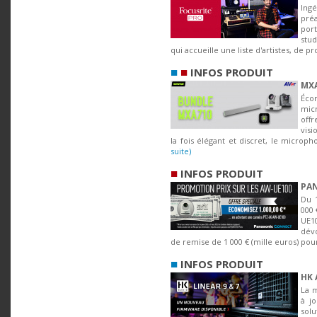
Ing
pré
port
stud
qui accueille une liste d'artistes, de pr
■
■
INFOS PRODUIT
MXA
Éc
mi
off
vis
la fois élégant et discret, le microph
suite)
■
INFOS PRODUIT
PAN
Du 
000
UE10
dévo
de remise de 1 000 € (mille euros) pour
■
INFOS PRODUIT
HK 
La 
à j
sol