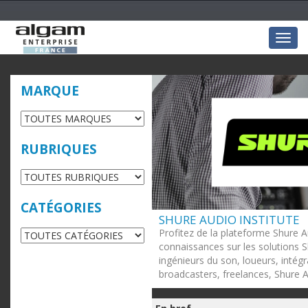
Togg
navig
MARQUE
RUBRIQUES
CATÉGORIES
SHURE AUDIO INSTITUTE
Profitez de la plateforme Shure A
connaissances sur les solutions S
ingénieurs du son, loueurs, intég
broadcasters, freelances, Shure Au