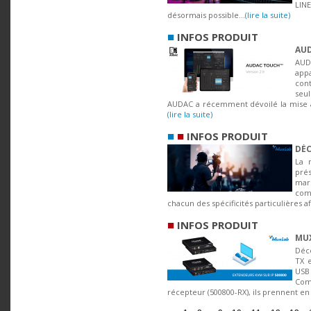
LIN
désormais possible...
(lire la suite)
■
INFOS PRODUIT
AUD
AUD
ap
cont
seu
AUDAC a récemment dévoilé la mise à 
(lire la suite)
■
■
INFOS PRODUIT
DÉC
La 
prés
mar
com
chacun des spécificités particulières af
■
INFOS PRODUIT
MUX
Déc
TX 
USB
Com
récepteur (500800-RX), ils prennent en 