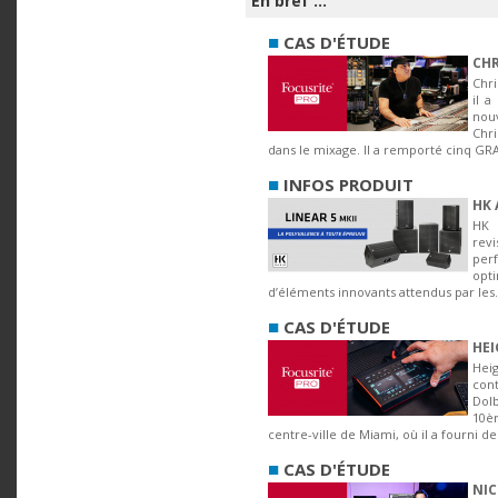
En bref ...
■
CAS D'ÉTUDE
CHR
Chri
il a
nou
Chri
dans le mixage. Il a remporté cinq G
■
INFOS PRODUIT
HK 
HK 
rev
per
opt
d’éléments innovants attendus par les.
■
CAS D'ÉTUDE
HEI
Hei
con
Dol
10è
centre-ville de Miami, où il a fourni de
■
CAS D'ÉTUDE
NIC