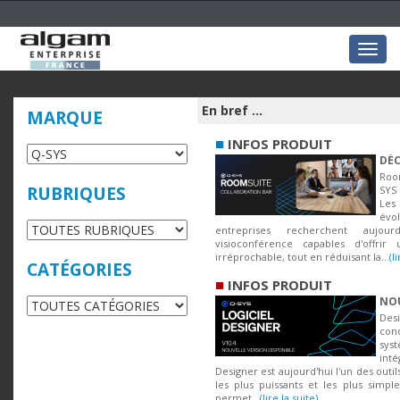
Togg
navig
En bref ...
MARQUE
■
INFOS PRODUIT
DÉC
Room
RUBRIQUES
SYS 
Les
évo
entreprises recherchent aujou
visioconférence capables d'offrir 
irréprochable, tout en réduisant la...
(l
CATÉGORIES
■
INFOS PRODUIT
NOU
Desi
con
sys
int
Designer est aujourd'hui l'un des out
les plus puissants et les plus simple
permet...
(lire la suite)