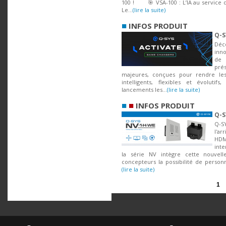
100 ! 🎯 VSA-100 : L’IA au service d
Le...
(lire la suite)
■
INFOS PRODUIT
Q-S
Dé
inno
de 
pré
majeures, conçues pour rendre le
intelligents, flexibles et évolutif
lancements les...
(lire la suite)
■
■
INFOS PRODUIT
Q-S
Q-S
l'a
HDM
inte
la série NV intègre cette nouvelle
concepteurs la possibilité de personna
(lire la suite)
1