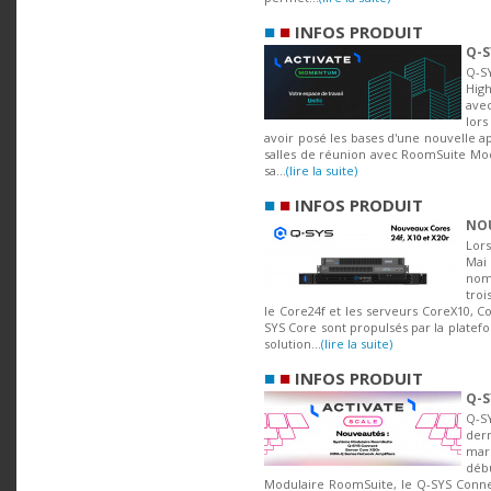
■
■
INFOS PRODUIT
Q-S
Q-S
Hig
ave
lor
avoir posé les bases d'une nouvelle 
salles de réunion avec RoomSuite Mod
sa...
(lire la suite)
■
■
INFOS PRODUIT
NOU
Lors
Mai
nom
tro
le Core24f et les serveurs CoreX10, 
SYS Core sont propulsés par la platef
solution...
(lire la suite)
■
■
INFOS PRODUIT
Q-S
Q-S
der
marq
débu
Modulaire RoomSuite, le Q-SYS Connec