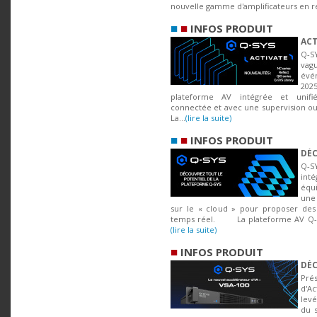
nouvelle gamme d'amplificateurs en r
■
■
INFOS PRODUIT
ACT
Q-S
vagu
évé
2025
plateforme AV intégrée et unifié
connectée et avec une supervision ouv
La...
(lire la suite)
■
■
INFOS PRODUIT
DÉC
Q-S
in
équ
une
sur le « cloud » pour proposer des a
temps réel. La plateforme AV Q-SYS
(lire la suite)
■
INFOS PRODUIT
DÉC
Prés
d'Ac
levé
du s