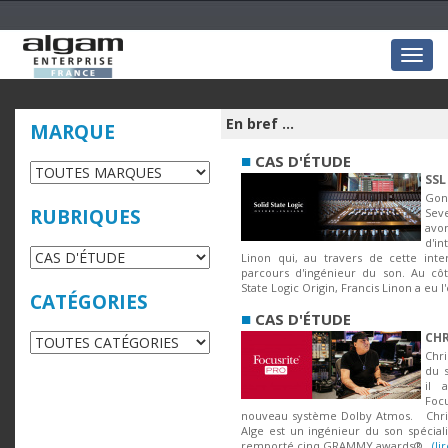
Togg
navig
En bref ...
MARQUE
■
CAS D'ÉTUDE
SSL
Gon
RUBRIQUES
Sev
av
d'i
Linon qui, au travers de cette inte
parcours d'ingénieur du son. Au cô
State Logic Origin, Francis Linon a eu l
CATÉGORIES
■
CAS D'ÉTUDE
CHR
Chri
du 
il 
Focu
nouveau système Dolby Atmos. Chris
Alge est un ingénieur du son spéciali
remporté cinq GRAMMY awards®...
(li