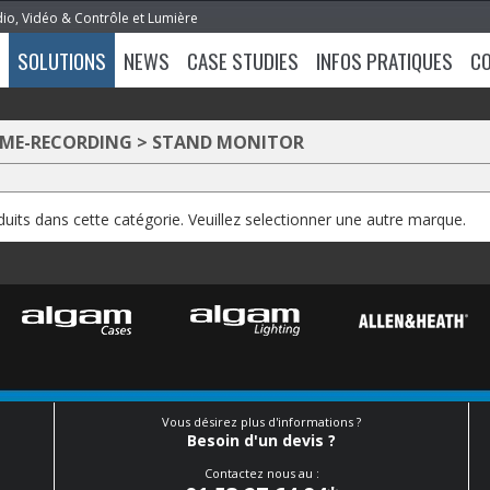
dio, Vidéo & Contrôle et Lumière
SOLUTIONS
NEWS
CASE STUDIES
INFOS PRATIQUES
C
OME-RECORDING
>
STAND MONITOR
oduits dans cette catégorie. Veuillez selectionner une autre marque.
Vous désirez plus d'informations ?
Besoin d'un devis ?
Contactez nous au :