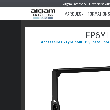
Algam Enterprise : L'expertise Au
MARQUES
FORMATIONS
FP6YL
Accessoires - Lyre pour FP6, Install hor