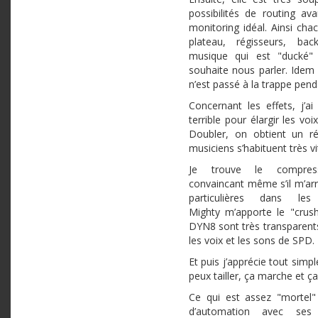
possibilités de routing a
monitoring idéal. Ainsi cha
plateau, régisseurs, bac
musique qui est "ducké"
souhaite nous parler. Ide
n’est passé à la trappe pend
Concernant les effets, j’a
terrible pour élargir les vo
Doubler, on obtient un ré
musiciens s’habituent très vi
Je trouve le compre
convaincant même s’il m’arri
particulières dans le
Mighty m’apporte le "crush
DYN8 sont très transparents
les voix et les sons de SPD.
Et puis j’apprécie tout simp
peux tailler, ça marche et ça
Ce qui est assez "mortel" 
d’automation avec ses 