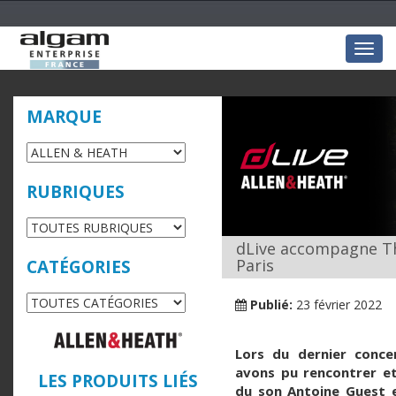
Togg
navig
MARQUE
RUBRIQUES
dLive accompagne Th
Paris
CATÉGORIES
Publié:
23 février 2022
Lors du dernier conce
avons pu rencontrer et
LES PRODUITS LIÉS
du son Antoine Guest et