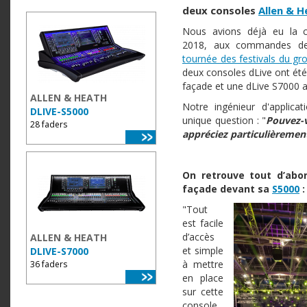
deux consoles
Allen & H
Nous avions déjà eu la c
2018, aux commandes de
tournée des festivals du gr
deux consoles dLive ont été
façade et une dLive S7000 a
ALLEN & HEATH
Notre ingénieur d'applic
DLIVE-S5000
unique question : "
Pouvez-v
28 faders
appréciez particulièrement
On retrouve tout d’abo
façade devant sa
S5000
:
"Tout
est facile
d’accès
ALLEN & HEATH
et simple
DLIVE-S7000
à mettre
36 faders
en place
sur cette
console,