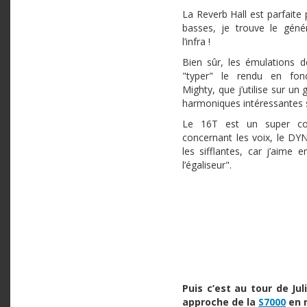
La Reverb Hall est parfaite 
basses, je trouve le géné
l’infra !
Bien sûr, les émulations 
"typer" le rendu en fonc
Mighty, que j’utilise sur un
harmoniques intéressantes su
Le 16T est un super co
concernant les voix, le DY
les sifflantes, car j’aime 
l’égaliseur".
Puis c’est au tour de Ju
approche de la
S7000
en r