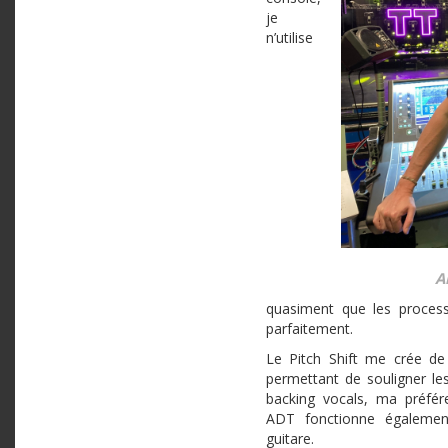
je
n’utilise
A
quasiment que les process
parfaitement.
Le Pitch Shift me crée de 
permettant de souligner les
backing vocals, ma préfé
ADT fonctionne égalemen
guitare.