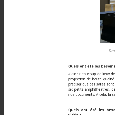
Deu
Quels ont été les besoin
Alain : Beaucoup de lieux d
projection de haute qualité
préciser que ces salles son
six petits amphithéâtres, d
nos documents. À cela, la sa
Quels ont été les beso
vidéo ?