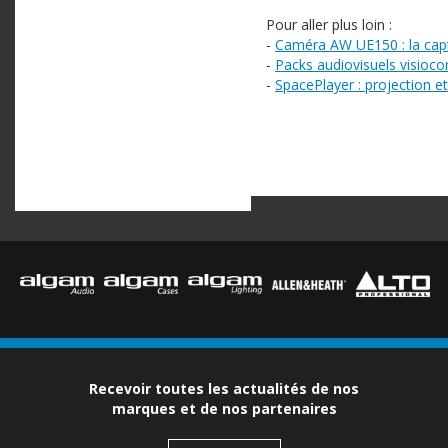
Pour aller plus loin :
-
Caméra AW UE150 : la capt
-
Packs audiovisuels visioc
-
SpacePlayer : projection e
Recevoir toutes les actualités de nos
marques et de nos partenaires