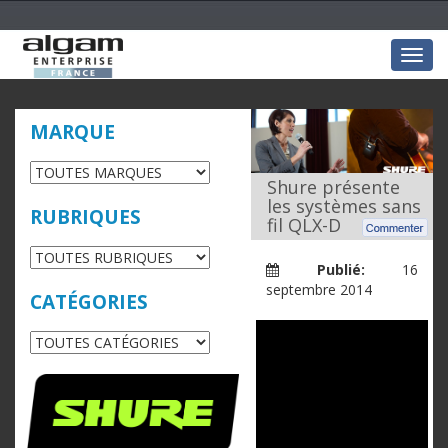
Togg
navig
MARQUE
Shure présente
les systèmes sans
RUBRIQUES
fil QLX-D
Publié:
16
septembre 2014
CATÉGORIES