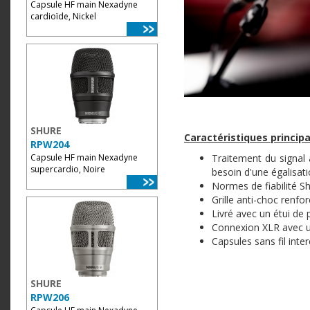
Capsule HF main Nexadyne
cardioïde, Nickel
SHURE
Caractéristiques principa
RPW204
Capsule HF main Nexadyne
Traitement du signal 
supercardio, Noire
besoin d'une égalisati
Normes de fiabilité S
Grille anti-choc renfo
Livré avec un étui de 
Connexion XLR avec un
Capsules sans fil inte
SHURE
RPW206