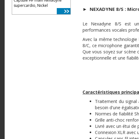
Capsule HF main Nexadyne
supercardio, Nickel
►
NEXADYNE 8/S :
Micr
Le Nexadyne 8/S est un 
performances vocales profes
Avec la même technologie 
8/C, ce microphone garantit 
Que vous soyez sur scène o
exceptionnelle et une fiabili
Caractéristiques principa
Traitement du signal 
besoin d'une égalisati
Normes de fiabilité S
Grille anti-choc renfo
Livré avec un étui de 
Connexion XLR avec un
Capsules sans fil inte