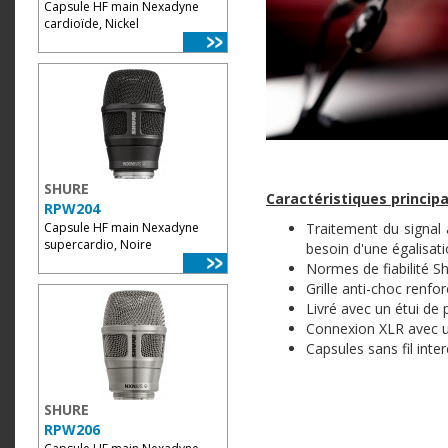
Capsule HF main Nexadyne
cardioïde, Nickel
SHURE
Caractéristiques principa
RPW204
Capsule HF main Nexadyne
Traitement du signal 
supercardio, Noire
besoin d'une égalisati
Normes de fiabilité S
Grille anti-choc renfo
Livré avec un étui de 
Connexion XLR avec un
Capsules sans fil inte
SHURE
RPW206