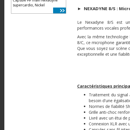
Capsule HF main Nexadyne
supercardio, Nickel
►
NEXADYNE 8/S :
Micr
Le Nexadyne 8/S est un 
performances vocales profes
Avec la même technologie 
8/C, ce microphone garantit 
Que vous soyez sur scène o
exceptionnelle et une fiabili
Caractéristiques principa
Traitement du signal 
besoin d'une égalisati
Normes de fiabilité S
Grille anti-choc renfo
Livré avec un étui de 
Connexion XLR avec un
Capsules sans fil inte