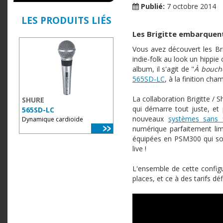
Publié:
7 octobre 2014
LES PRODUITS LIÉS
Les Brigitte embarquen
Vous avez découvert les Bri
indie-folk au look un hippie
album, il s'agit de "
À bouch
565SD-LC
, à la finition ch
La collaboration Brigitte /
SHURE
qui démarre tout juste, et 
565SD-LC
nouveaux
systèmes sans 
Dynamique cardioïde
numérique parfaitement li
équipées en PSM300 qui sort
live !
L'ensemble de cette configu
places, et ce à des tarifs d