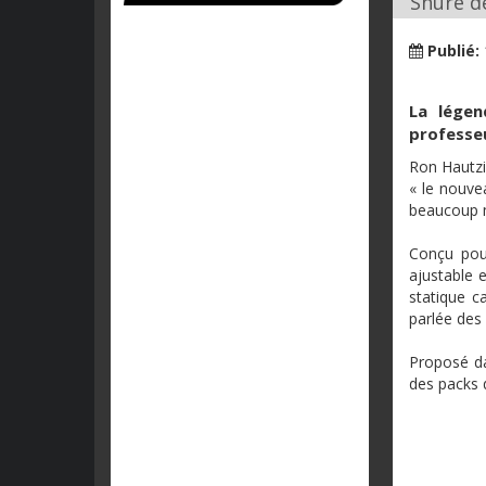
Shure dé
Publié:
La légen
professeu
Ron Hautzin
« le nouve
beaucoup m
Conçu pou
ajustable e
statique ca
parlée des
Proposé da
des packs d