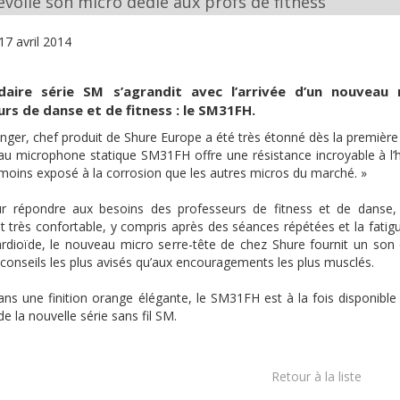
voile son micro dédié aux profs de fitness
17 avril 2014
daire série SM s’agrandit avec l’arrivée d’un nouveau
rs de danse et de fitness : le SM31FH.
ger, chef produit de Shure Europe a été très étonné dès la première u
au microphone statique SM31FH offre une résistance incroyable à l’hu
oins exposé à la corrosion que les autres micros du marché. »
r répondre aux besoins des professeurs de fitness et de danse,
t très confortable, y compris après des séances répétées et la fatigu
rdioïde, le nouveau micro serre-tête de chez Shure fournit un son cry
 conseils les plus avisés qu’aux encouragements les plus musclés.
ns une finition orange élégante, le SM31FH est à la fois disponibl
e la nouvelle série sans fil SM.
Retour à la liste