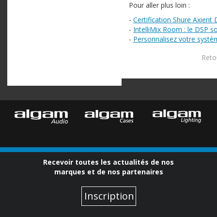
Pour aller plus loin :
-
Certification Shure Axient D
-
IntelliMix Room : le DSP s
-
Personnalisez votre systè
Retou
Recevoir toutes les actualités de nos
marques et de nos partenaires
Inscription