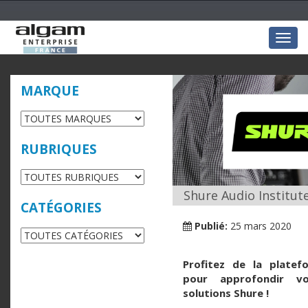
Togg
navig
MARQUE
RUBRIQUES
Shure Audio Institut
CATÉGORIES
Publié:
25 mars 2020
Profitez de la platef
pour approfondir vo
solutions Shure !