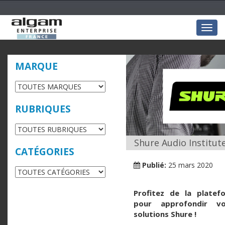
Togg
navig
MARQUE
RUBRIQUES
Shure Audio Institut
CATÉGORIES
Publié:
25 mars 2020
Profitez de la platef
pour approfondir vo
solutions Shure !