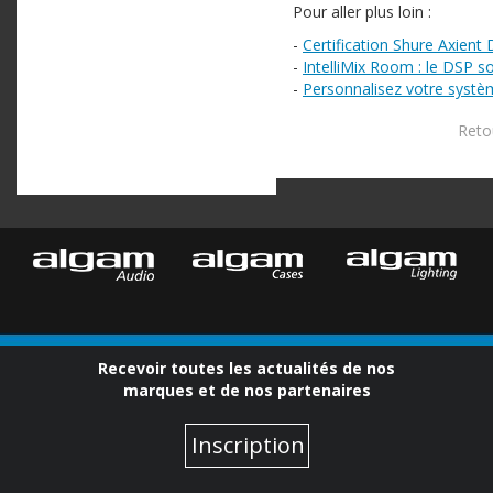
Pour aller plus loin :
-
Certification Shure Axient D
-
IntelliMix Room : le DSP s
-
Personnalisez votre systè
Retou
Recevoir toutes les actualités de nos
marques et de nos partenaires
Inscription