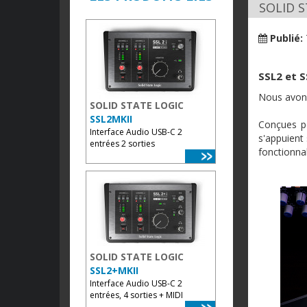
SOLID S
Publié:
SSL2 et S
Nous avons
SOLID STATE LOGIC
SSL2MKII
Conçues po
Interface Audio USB-C 2
s'appuient
entrées 2 sorties
fonctionna
SOLID STATE LOGIC
SSL2+MKII
Interface Audio USB-C 2
entrées, 4 sorties + MIDI