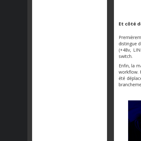
Et côté d
Premièreme
distingue 
(+48v, LIN
switch.
Enfin, la m
workflow. F
été déplac
branchemen