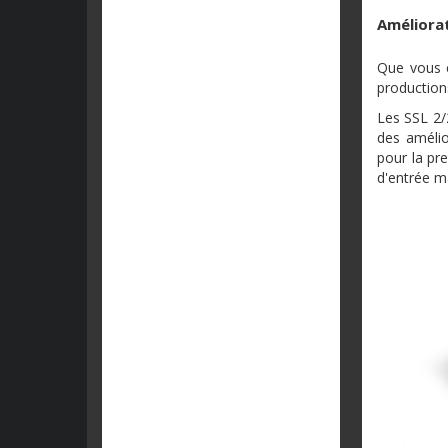
Améliorat
Que vous e
productions
Les SSL 2/2
des amélio
pour la pr
d'entrée m