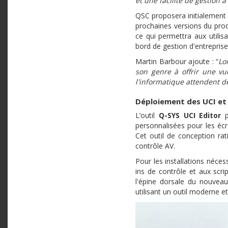
et une facilité de gestion à
QSC proposera initialement 
prochaines versions du produ
ce qui permettra aux utilis
bord de gestion d'entreprise
Martin Barbour ajoute : “
Lo
son genre à offrir une vu
l'informatique attendent de
Déploiement des UCI et d
L’outil
Q-SYS UCI Editor
pe
personnalisées pour les éc
Cet outil de conception rat
contrôle AV.
Pour les installations néce
ins de contrôle et aux scri
l'épine dorsale du nouveau
utilisant un outil moderne 