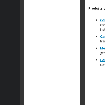
Produits d
Co
co
ins
Ca
tra
Me
ges
Co
con