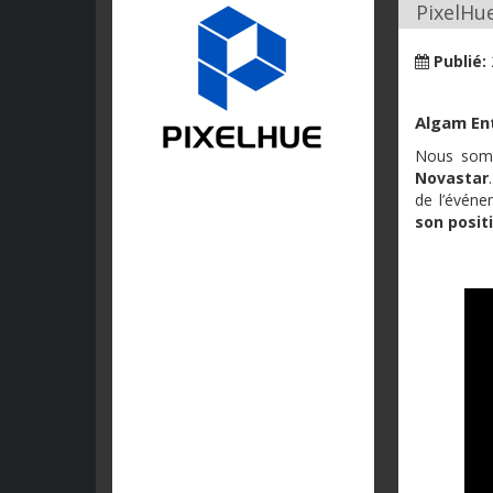
PixelHu
Publié:
Algam En
Nous somm
Novastar
de l’événe
son posit