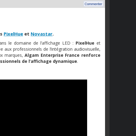
es
PixelHue
et
Novastar
.
ans le domaine de l’affichage LED :
PixelHue
et
ée aux professionnels de l’intégration audiovisuelle,
deux marques,
Algam Enterprise France renforce
ssionnels de l’affichage
dynamique
.