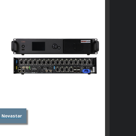
s
s
a
a
e
s Novastar