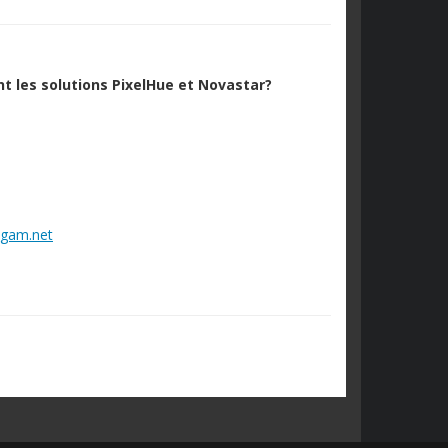
t les solutions PixelHue et Novastar?
lgam.net