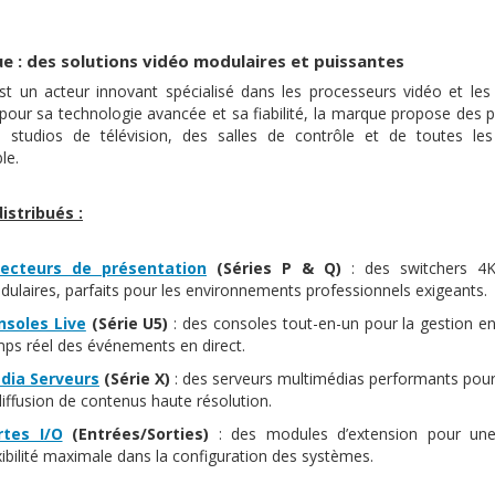
ue : des solutions vidéo modulaires et puissantes
st un acteur innovant spécialisé dans les processeurs vidéo et le
our sa technologie avancée et sa fiabilité, la marque propose des
s studios de télévision, des salles de contrôle et de toutes les 
e.​
istribués :
lecteurs de présentation
(Séries P & Q)
: des switchers 4
ulaires, parfaits pour les environnements professionnels exigeants.
nsoles Live
(Série U5)
: des consoles tout-en-un pour la gestion e
ps réel des événements en direct.
dia Serveurs
(Série X)
: des serveurs multimédias performants pou
diffusion de contenus haute résolution.
rtes I/O
(Entrées/Sorties)
: des modules d’extension pour un
xibilité maximale dans la configuration des systèmes.