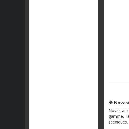
🔷 Novast
Novastar c
gamme, la
scéniques.​