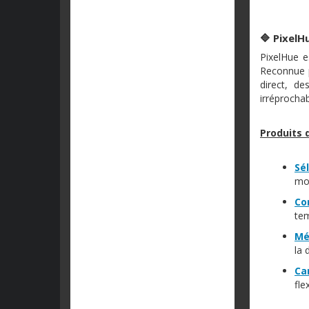
🔷 PixelH
PixelHue e
Reconnue p
direct, de
irréprochabl
Produits d
Sé
mod
Co
tem
Mé
la 
Ca
fle