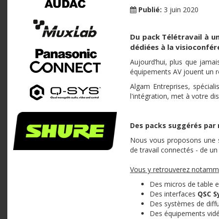
Publié:
3 juin 2020
Du pack Télétravail à u
dédiées à la visioconfér
Aujourd’hui, plus que jamai
équipements AV jouent un rô
Algam Entreprises, spéciali
l'intégration, met à votre d
Des packs suggérés par 
Nous vous proposons une sé
de travail connectés - de un à
Vous y retrouverez notamme
Des micros de table 
Des interfaces
QSC 
Des systèmes de diff
Des équipements vi