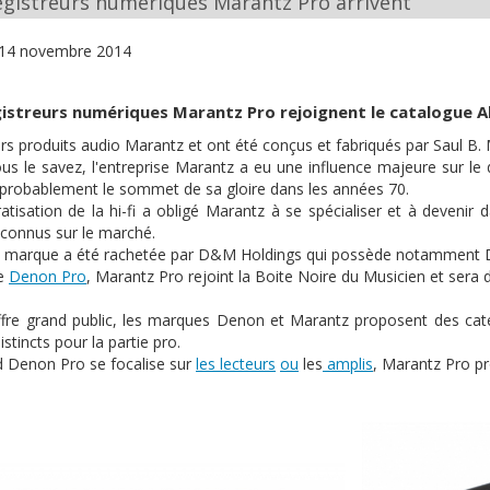
egistreurs numériques Marantz Pro arrivent
14 novembre 2014
istreurs numériques Marantz Pro rejoignent le catalogue A
rs produits audio Marantz et ont été conçus et fabriqués par Saul B. M
 le savez, l'entreprise Marantz a eu une influence majeure sur le
 probablement le sommet de sa gloire dans les années 70.
tisation de la hi-fi a obligé Marantz à se spécialiser et à devenir
onnus sur le marché.
la marque a été rachetée par D&M Holdings qui possède notamment 
de
Denon Pro
, Marantz Pro rejoint la Boite Noire du Musicien et sera 
offre grand public, les marques Denon et Marantz proposent des caté
istincts pour la partie pro.
d Denon Pro se focalise sur
les
lecteurs
ou
les
amplis
, Marantz Pro 