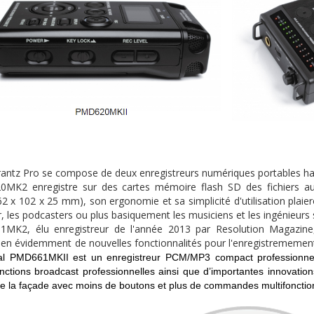
rantz Pro se compose de deux enregistreurs numériques portables h
MK2 enregistre sur des cartes mémoire flash SD des fichiers 
 x 102 x 25 mm), son ergonomie et sa simplicité d'utilisation plaieron
r, les podcasters ou plus basiquement les musiciens et les ingénieurs 
MK2, élu enregistreur de l'année 2013 par Resolution Magazine,
ien évidemment de nouvelles fonctionnalités pour l'enregistrememe
al PMD661MKII est un enregistreur PCM/MP3 compact professionnel
onctions broadcast professionnelles ainsi que d’importantes innovati
de la façade avec moins de boutons et plus de commandes multifoncti