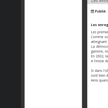
Les enr
Publié:
Les enreg
Les premie
Comme vous
atteignant
La démocra
gamme, rec
En 2002, 
A l'instar 
Si dans l'
sont bien d
Ainsi quan