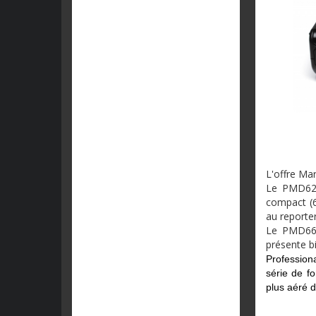
L'offre Ma
Le PMD620
compact (62
au reporte
Le PMD661
présente b
Profession
série de f
plus aéré 