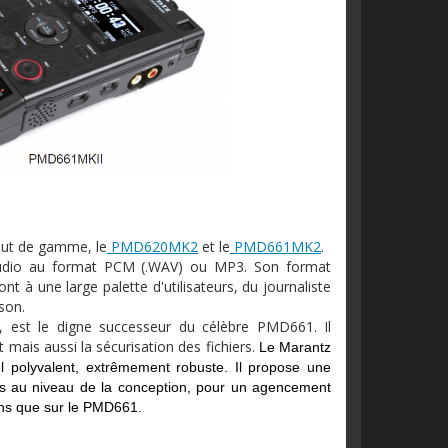
aut de gamme, le
PMD620MK2
et le
PMD661MK2
.
audio au format PCM (.WAV) ou MP3. Son format
t à une large palette d'utilisateurs, du journaliste
son.
 est le digne successeur du célèbre PMD661. Il
nt
mais aussi la sécurisation des fichiers.
Le Marantz
 polyvalent, extrêmement robuste. Il propose une
ons au niveau de la conception, pour un agencement
ons que sur le PMD661.