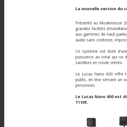
La nouvelle version du 
Présenté au Musikmesse 20
grandes facilités d'installa
aux gammes de haut-parleu
audio sans conteste, imposs
Ce système est doté d'une
puissance au total qui se
satellites en mode stéréo.
Le Lucas
Nano
600 offre t
public, en leur servant un s
personnes.
Le Lucas Nano 600 est di
1110€.