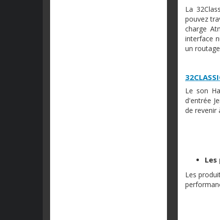
La 32Clas
pouvez tra
charge At
interface 
un routage 
32CLASSI
Le son Har
d'entrée J
de revenir à
Les
Les produi
performanc