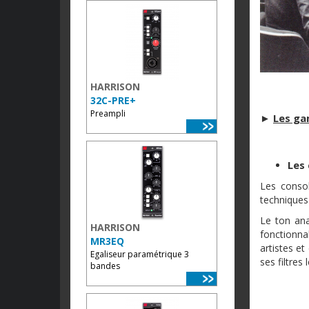
HARRISON
32C-PRE+
Preampli
►
Les ga
Les 
Les consol
techniques
Le ton ana
HARRISON
fonctionna
MR3EQ
artistes e
Egaliseur paramétrique 3
ses filtre
bandes