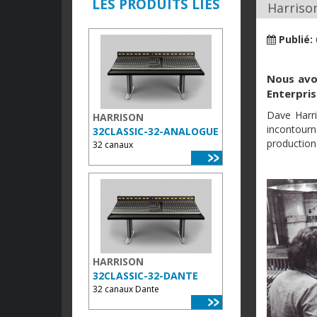
LES PRODUITS LIÉS
Harrison
Publié:
Nous avon
Enterpris
Dave Harri
HARRISON
incontourn
32CLASSIC-32-ANALOGUE
production
32 canaux
HARRISON
32CLASSIC-32-DANTE
32 canaux Dante