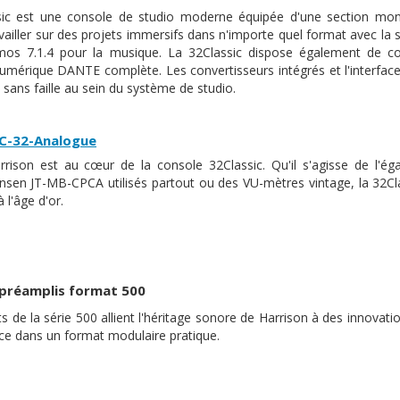
sic est une console de studio moderne équipée d'une section mon
vailler sur des projets immersifs dans n'importe quel format avec la
mos 7.1.4 pour la musique. La 32Classic dispose également de c
numérique DANTE complète. Les convertisseurs intégrés et l'interfa
sans faille au sein du système de studio.
C-32-Analogue
rison est au cœur de la console 32Classic. Qu'il s'agisse de l'éga
ensen JT-MB-CPCA utilisés partout ou des VU-mètres vintage, la 32Cl
 l'âge d'or.
 préamplis format 500
ts de la série 500 allient l'héritage sonore de Harrison à des innova
e dans un format modulaire pratique.