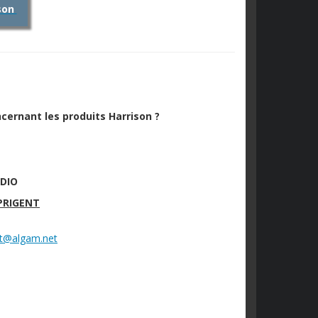
ison
ernant les produits Harrison ?
UDIO
 PRIGENT
ent@algam.net