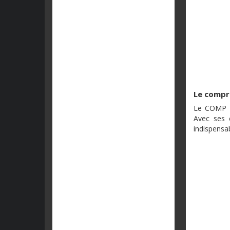
Le compr
Le COMP d
Avec ses 
indispensab