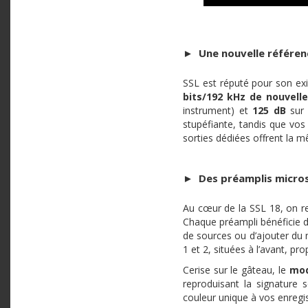
►
Une nouvelle référe
SSL est réputé pour son ex
bits/192 kHz de nouvell
instrument) et
125 dB
sur 
stupéfiante, tandis que vos 
sorties dédiées offrent la 
►
Des préamplis micro
Au cœur de la SSL 18, on 
Chaque préampli bénéficie 
de sources ou d’ajouter du m
1 et 2, situées à l’avant, pr
Cerise sur le gâteau, le
mod
reproduisant la signature 
couleur unique à vos enregis