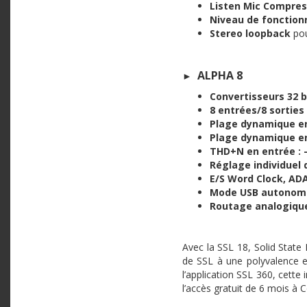
Listen Mic Compres
Niveau de fonction
Stereo loopback
pou
ALPHA 8
►
Convertisseurs 32 b
8 entrées/8 sorties
Plage dynamique en
Plage dynamique en 
THD+N en entrée : 
Réglage individuel 
E/S Word Clock, ADA
Mode USB autonom
Routage analogique
Avec la SSL 18, Solid State L
de SSL à une polyvalence e
l’application SSL 360, cette
l’accès gratuit de 6 mois à 