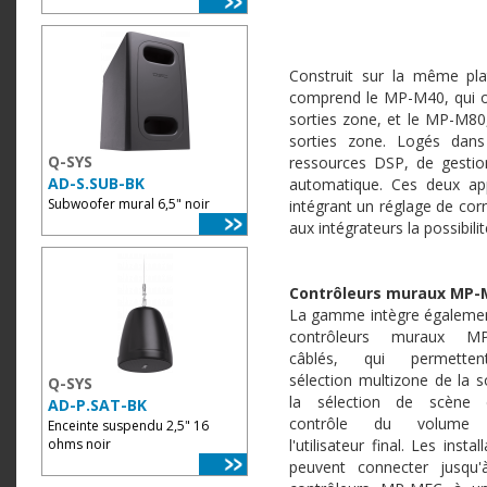
Construit sur la même pl
comprend le MP-M40, qui off
sorties zone, et le MP-M80, 
sorties zone. Logés dan
Q-SYS
ressources DSP, de gestion
AD-S.SUB-BK
automatique. Ces deux ap
Subwoofer mural 6,5" noir
intégrant un réglage de corr
aux intégrateurs la possibil
Contrôleurs muraux MP-
La gamme intègre égaleme
contrôleurs muraux M
câblés, qui permette
sélection multizone de la s
Q-SYS
la sélection de scène 
AD-P.SAT-BK
contrôle du volume 
Enceinte suspendu 2,5" 16
ohms noir
l'utilisateur final. Les instal
peuvent connecter jusqu'