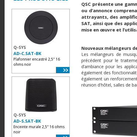
QSC présente une gamme
ou d’annonce comprena
attrayants, des amplifi
SAT, ainsi que des appli
mise en œuvre et l’utili
Q-SYS
Nouveaux mélangeurs de
AD-C.SAT-BK
Les mélangeurs de musiqu
Plafonnier encastré 2,5" 16
précédent pour le traiteme
ohms noir
d’ambiance pour les applica
également des fonctionnalit
également un renforcement d
réunion d'hôtel, salles de ba
Q-SYS
AD-S.SAT-BK
Enceinte murale 2,5" 16 ohms
noir