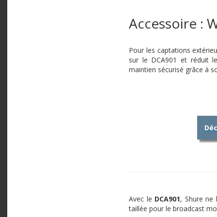
Accessoire :
Pour les captations extérie
sur le DCA901 et réduit l
maintien sécurisé grâce à s
Déc
Avec le
DCA901
, Shure ne
taillée pour le broadcast m