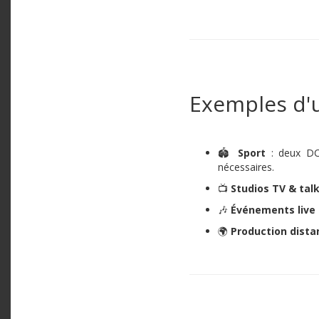
Exemples d'u
🏟️
Sport
: deux DCA
nécessaires.
📺
Studios TV & tal
🎶
Événements live
🌍
Production dista