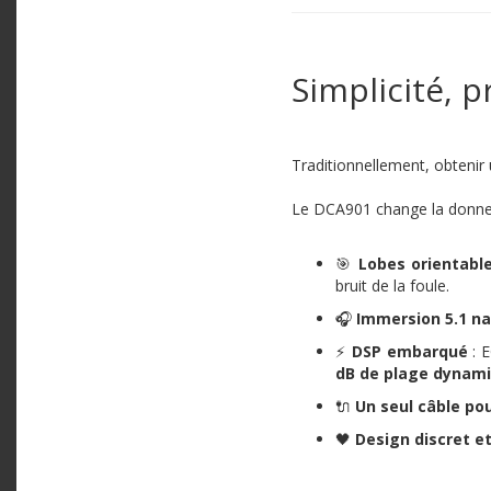
Simplicité, 
Traditionnellement, obtenir 
Le DCA901 change la donne
🎯
Lobes orientab
bruit de la foule.
🎧
Immersion 5.1 na
⚡
DSP embarqué
: E
dB de plage dynam
🔌
Un seul câble po
🖤
Design discret e