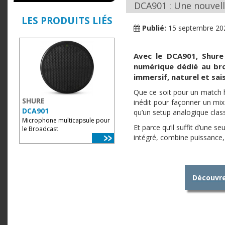
DCA901 : Une nouvell
LES PRODUITS LIÉS
Publié:
15 septembre 20
Avec le DCA901, Shure
numérique dédié au broa
immersif, naturel et sai
Que ce soit pour un match ha
SHURE
inédit pour façonner un mix 
DCA901
qu’un setup analogique clas
Microphone multicapsule pour
Et parce qu’il suffit d’une 
le Broadcast
intégré, combine puissance,
Découvre