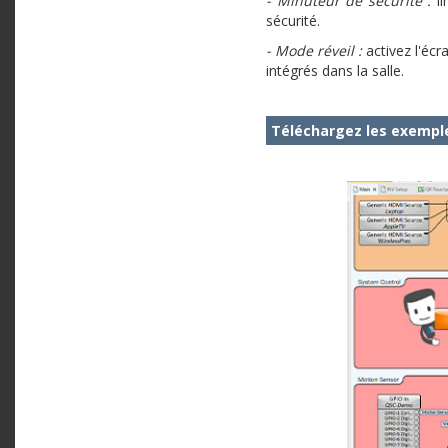
- Minuteur de sécurité :
li
sécurité.
- Mode réveil :
activez l'écr
intégrés dans la salle.
Téléchargez les exemple