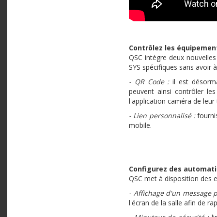
Contrôlez les équipement
QSC intègre deux nouvelles 
SYS spécifiques sans avoir à 
- QR Code :
il est désorma
peuvent ainsi contrôler l
l'application caméra de leur
- Lien personnalisé :
fournis
mobile.
Configurez des automat
QSC met à disposition des e
- Affichage d'un message p
l'écran de la salle afin de r