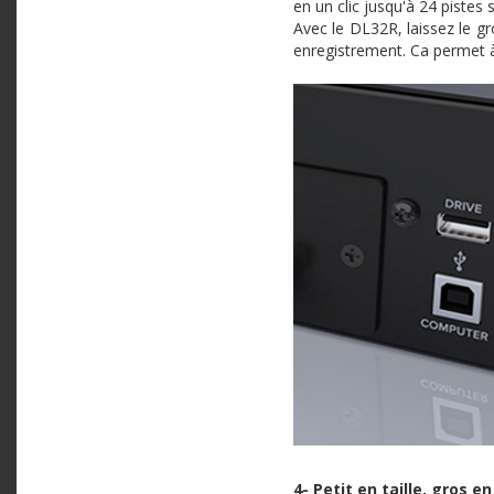
en un
clic
jusqu'à
24
pistes
Avec
le
DL32R
, laissez le
gr
enregistrement
. Ca
permet
4- Petit en
taille
,
gros
e