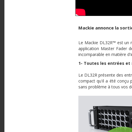
Mackie
annonce
la sort
Le Mackie
DL32R™
est
un
application Master Fader 
incomparable en
matière
d'
1-
Toutes
les
entrées
et 
Le
DL32R
présente
des
ent
compact
qu'il
a
été
conçu
p
sans
problème
à
tous
vos
d