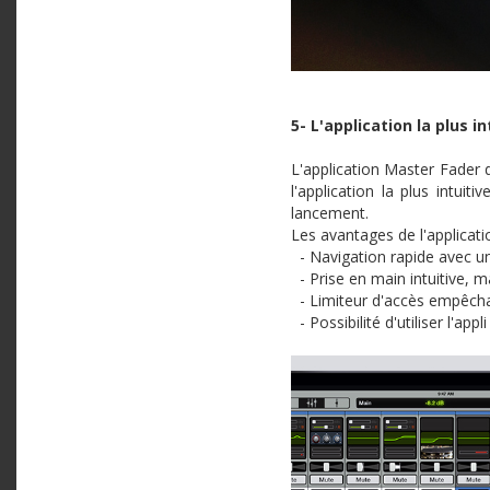
5- L'application la plus i
L'application Master Fader 
l'application la plus intui
lancement.
Les
avantages
de
l'applicat
- Navigation
rapide
avec
u
- Prise en main intuitive,
ma
-
Limiteur
d'accès
empêch
-
Possibilité
d'utiliser
l'appli