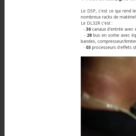
Le
DSP
,
c'est
ce
qui rend l
nombreux
racks de
matériel
Le
DL32R
c'est
:
-
36
canaux
d'entrée
avec
-
28
bus en sortie
avec
éq
bandes
,
compresseur
/
limite
-
03
processeurs
d'effets
s