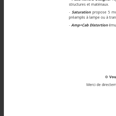
structures et matériaux.
-
Saturation
propose 5 mo
préamplis à lampe ou à tra
-
Amp+Cab Distortion
émul
⚙️
Vou
Merci de directem