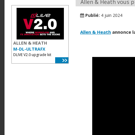
Allen & Heath vous p
Publié:
4 juin 2024
Allen & Heath
annonce l
ALLEN & HEATH
M-DL-ULTRAFX
DLIVE V2.0 upgrade kit