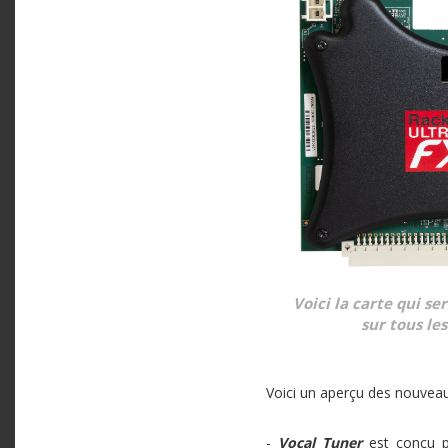
Voici la carte qui se
sur tous le
Voici un aperçu des nouvea
-
Vocal Tuner
est conçu p