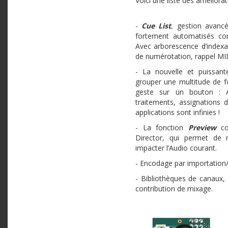
Voici une liste des améliora
-
Cue List
,
gestion avanc
fortement automatisés c
Avec arborescence d’indexa
de numérotation, rappel MI
- La nouvelle et puissan
grouper une multitude de f
geste sur un bouton : As
traitements, assignations de
applications sont infinies !
- La fonction
Preview
c
Director, qui permet de
impacter l’Audio courant.
- Encodage par importation/
- Bibliothèques de canaux, 
contribution de mixage.