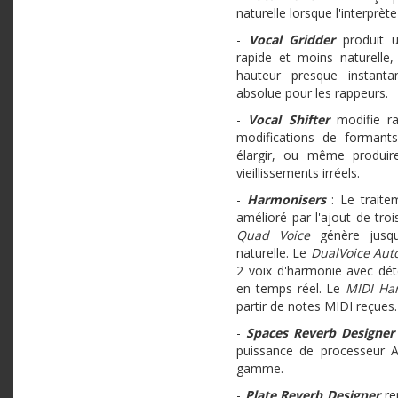
naturelle lorsque l'interprè
-
Vocal Gridder
produit u
rapide et moins naturelle
hauteur presque instanta
absolue pour les rappeurs.
-
Vocal Shifter
modifie ra
modifications de formant
élargir, ou même produir
vieillissements irréels.
-
Harmonisers
: Le trait
amélioré par l'ajout de troi
Quad Voice
génère jusqu
naturelle. Le
DualVoice Aut
2 voix d'harmonie avec détec
en temps réel. Le
MIDI Ha
partir de notes MIDI reçues.
-
Spaces Reverb Designer
puissance de processeur 
gamme.
-
Plate Reverb Designer
re