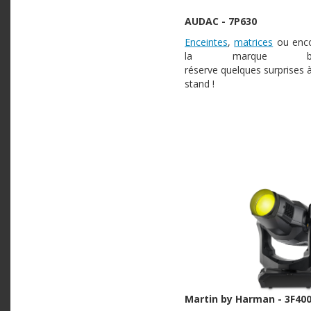
AUDAC - 7P630
Enceintes
,
matrices
ou enc
la marque be
réserve quelques surprises 
stand !
Martin by Harman - 3F40