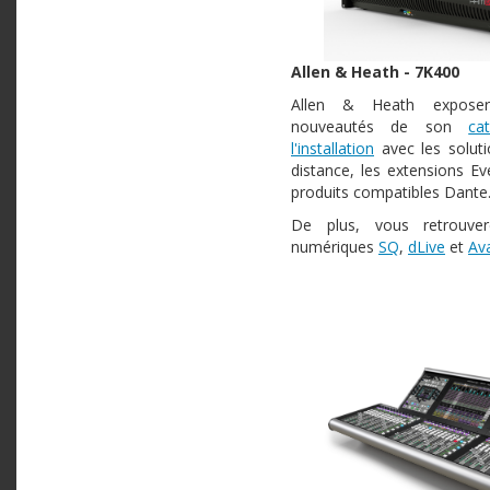
Allen & Heath - 7K400
Allen & Heath exposer
nouveautés de son
ca
l'installation
avec les soluti
distance, les extensions Ev
produits compatibles Dante
De plus, vous retrouver
numériques
SQ
,
dLive
et
Av