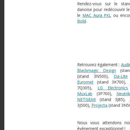
Rendez-vous sur le sta
danoise pour redécouvrir le
le
MAC Aura PXL
ou enco
Bold
.
Retrouvez également :
Audi
Blackmagic Design
(stan
(stand 3N500),
Da-Lite
Euromet
(stand 3K700),
7Q305),
LG Electronics
MuxLab
(3P700),
Neutrik
NETGEAR
(stand 3J85),
3J500),
Projecta
(stand 3N50
Nous vous attendons no
événement exceptionnel !