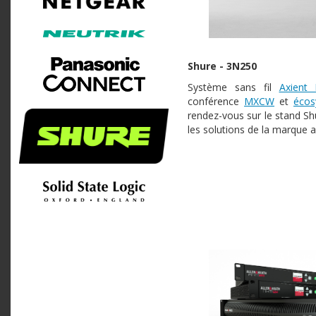
Shure - 3N250
Système sans fil
Axient D
conférence
MXCW
et
écos
rendez-vous sur le stand Sh
les solutions de la marque 