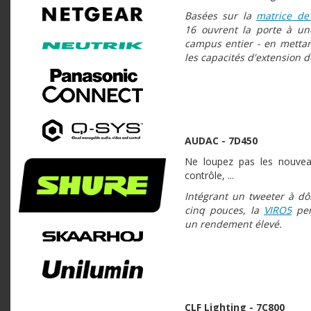
Basées sur la
matrice de
16 ouvrent la porte à un
campus entier - en mettant
les capacités d'extension d
AUDAC - 7D450
Ne loupez pas les nouve
contrôle, ...
Intégrant un tweeter à dô
cinq pouces, la
VIRO5
per
un rendement élevé.
CLF Lighting - 7C800