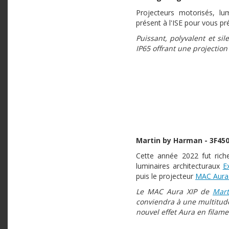
Projecteurs motorisés, l
présent à l'ISE pour vous pr
Puissant, polyvalent et si
IP65 offrant une projection
Martin by Harman - 3F45
Cette année 2022 fut ric
luminaires architecturaux
E
puis le projecteur
MAC Aura
Le MAC Aura XIP de
Mar
conviendra à une multitude
nouvel effet Aura en filame