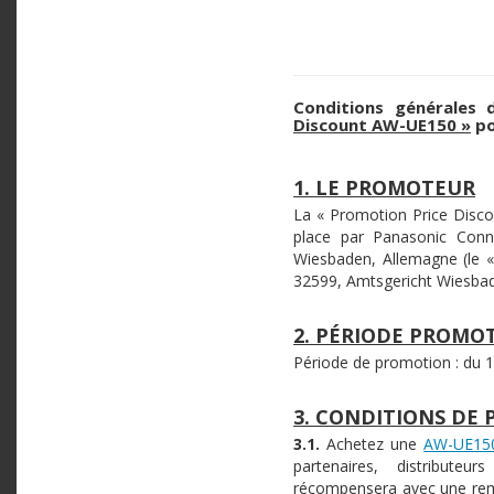
Conditions générales 
Discount AW-UE150 »
po
1. LE PROMOTEUR
La « Promotion Price Disc
place par Panasonic Conn
Wiesbaden, Allemagne (le 
32599, Amtsgericht Wiesbade
2. PÉRIODE PROMO
Période de promotion : du 
3. CONDITIONS DE 
3.1.
Achetez une
AW-UE15
partenaires, distributeu
récompensera avec une remi