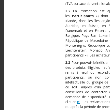
(TVA ou taxe de vente locale
3.2
La Promotion est app
les
Participants
») dont 
Irlande, dans les îles ang
Autriche, en Suisse, en 
Danemark et en Estonie. , 
Belgique, Pays-Bas, Luxemb
République de Macédoine d
Monténégro, République tc
Liechtenstein, Monaco, An
participants »). Les acheteu
3.3
Pour pouvoir bénéficier 
des produits éligibles neu
remis à neuf ou recondit
participants, ou non con
intellectuelle du groupe d
ce soit) auprès d'un part
conseillons de contacter 
demande de disponibilité. 
cliquer
ici
. Les réclamations
ou après la période de pro