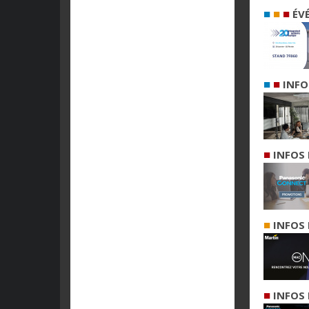
■
■
■
ÉV
■
■
INFO
■
INFOS 
■
INFOS 
■
INFOS 