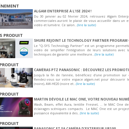
ÉNEMENT
ALGAM ENTERPRISE À L'ISE 2024 !
Du 30 janvier au 02 février 2024, retrouvez Algam Enterpr
commerciales auront le plaisir de vous accueillir dans un 
vidéo et lumière. Ce salon...
(lire la suite)
S PRODUIT
SHURE REJOINT LE TECHNOLOGY PARTNER PROGRAM 
Le "Q-SYS Technology Partner" est un programme permettan
vidéo de simplifier l’intégration de leurs solutions avec l
techniques de garantir une meilleure...
(lire la suite)
PRODUIT
CAMÉRAS PTZ PANASONIC : DÉCOUVREZ LES PROMOTI
Jusqu'à la fin de l'année, bénéficiez d'une promotion s
Rendez-vous sur votre espace algam.net pour découvrir 
(noire), AW-HE20 (noire et...
(lire la suite)
PRODUIT
MARTIN DÉVOILE LE MAC ONE, VOTRE NOUVEAU NUM
Wash, Beam, effet Aura, lentille Fresnel, ... le MAC One d
éclairages scéniques compacts. Le MAC One est un projecte
puissance équivalente à des...
(lire la suite)
PRODUIT
PANASONIC ET SA CAMÉRA D'EXTERIEUR UR100