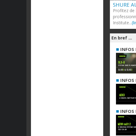
SHURE A
Profitez de
professionn
Institute...
(l
En bref ...
■
INFOS 
■
INFOS 
■
INFOS 