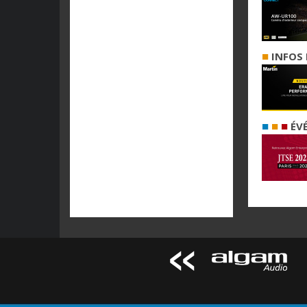
■
INFOS 
■
■
■
ÉV