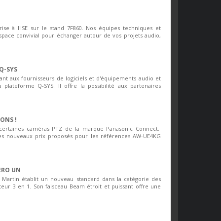
ise à l'ISE sur le stand 7F860. Nos équipes techniques et
espace convivial pour échanger autour de vos projets audio,
Q-SYS
t aux fournisseurs de logiciels et d'équipements audio et
a plateforme Q-SYS. Il offre la possibilité aux partenaires
ONS !
ur certaines caméras PTZ de la marque Panasonic Connect.
les nouveaux prix proposés pour les références AW-UE4KG
ÉRO UN
e Martin établit un nouveau standard dans la catégorie des
ur 3 en 1. Son faisceau Beam étroit et puissant offre une