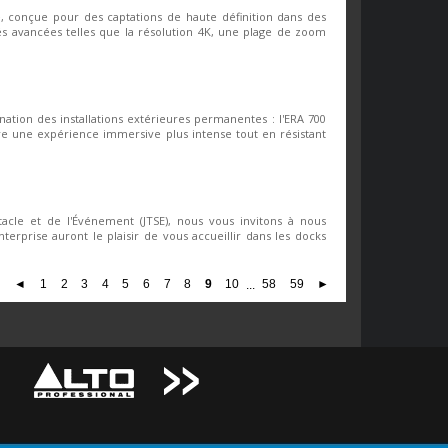
conçue pour des captations de haute définition dans des
tés avancées telles que la résolution 4K, une plage de zoom
nation des installations extérieures permanentes : l'ERA 700
e une expérience immersive plus intense tout en résistant
cle et de l'Événement (JTSE), nous vous invitons à nous
nterprise auront le plaisir de vous accueillir dans les docks
◄
1
2
3
4
5
6
7
8
9
10
...
58
59
►