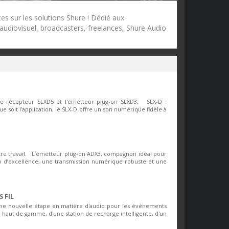
es sur les solutions Shure ! Dédié aux
 audiovisuel, broadcasters, freelances, Shure Audio
e récepteur SLXD5 et l'émetteur plug-on SLXD3. SLX-D :
ue soit l’application, le SLX-D offre un son numérique fidèle à
otre travail. L’émetteur plug-on ADX3, compagnon idéal pour
dio d’excellence, une transmission numérique robuste et une
 FIL
une nouvelle étape en matière d'audio pour les événements
 haut de gamme, d'une station de recharge intelligente, d'un