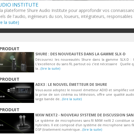
UDIO INSTITUTE
 la plateforme Shure Audio Institute pour approfondir vos connaissanc
els de l'audio, ingénieurs du son, loueurs, intégrateurs, responsables
ire la suite)
PRODUIT
SHURE : DES NOUVEAUTÉS DANS LA GAMME SLX-D
Découvrez les nouveautés Shure dans la gamme SLX-D : l
L’excellence du sans fil, partout où c’est nécessaire Quelle q
la...
(lire la suite)
PRODUIT
ADX3 : LE NOUVEL ÉMETTEUR DE SHURE
Vous aussi adoptez le nouvel émetteur ADX3 et simplifiez v
la prise de son cinéma ou télévision, offre une qualité au
large bande de...
(lire la suite)
PRODUIT
MXW NEXT2 - NOUVEAU SYSTÈME DE DISCUSSION SANS
Le système de microphones sans fil MXW neXt 2 constitue 
hybrides. Il est composé d'un système de microphone sans fil
DSP (traitement numérique...
(lire la suite)