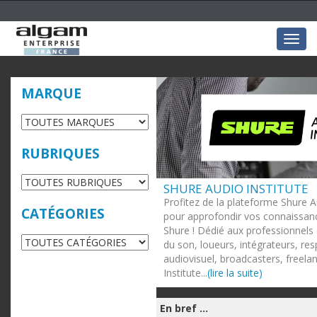
Togg
navig
MARQUE
RUBRIQUES
SHURE AUDIO INSTITUTE
Profitez de la plateforme Shure A
CATÉGORIES
pour approfondir vos connaissanc
Shure ! Dédié aux professionnels 
du son, loueurs, intégrateurs, re
audiovisuel, broadcasters, freela
Institute...
(lire la suite)
En bref ...