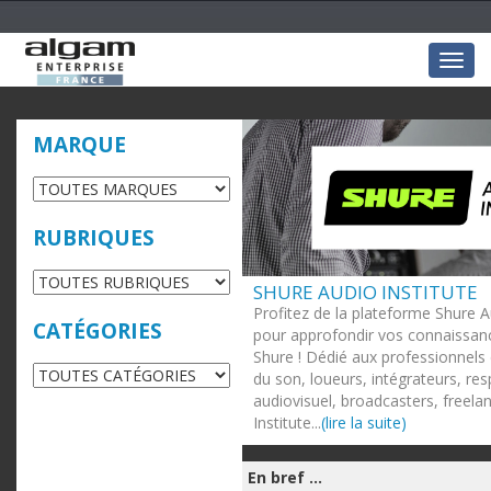
Togg
navig
MARQUE
RUBRIQUES
SHURE AUDIO INSTITUTE
Profitez de la plateforme Shure A
CATÉGORIES
pour approfondir vos connaissanc
Shure ! Dédié aux professionnels 
du son, loueurs, intégrateurs, re
audiovisuel, broadcasters, freela
Institute...
(lire la suite)
En bref ...