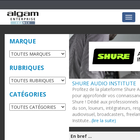
Togg
navig
MARQUE
RUBRIQUES
SHURE AUDIO INSTITUTE
Profitez de la plateforme Shure A
CATÉGORIES
pour approfondir vos connaissanc
Shure ! Dédié aux professionnels 
du son, loueurs, intégrateurs, re
audiovisuel, broadcasters, freela
Institute...
(lire la suite)
En bref ...