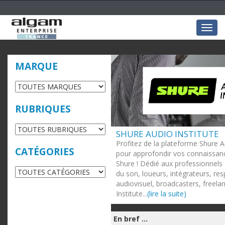
Togg
navig
MARQUE
RUBRIQUES
SHURE AUDIO INSTITUTE
Profitez de la plateforme Shure A
CATÉGORIES
pour approfondir vos connaissanc
Shure ! Dédié aux professionnels 
du son, loueurs, intégrateurs, re
audiovisuel, broadcasters, freela
Institute...
(lire la suite)
En bref ...