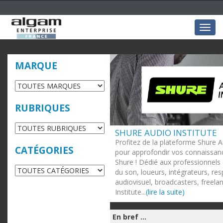
Togg
navig
MARQUE
RUBRIQUES
SHURE AUDIO INSTITUTE
Profitez de la plateforme Shure A
CATÉGORIES
pour approfondir vos connaissanc
Shure ! Dédié aux professionnels 
du son, loueurs, intégrateurs, re
audiovisuel, broadcasters, freela
Institute...
(lire la suite)
En bref ...