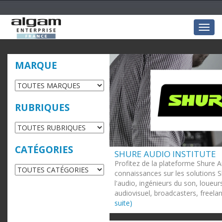
Togg
navig
MARQUE
RUBRIQUES
CATÉGORIES
SHURE AUDIO INSTITUTE
Profitez de la plateforme Shure A
connaissances sur les solutions S
l'audio, ingénieurs du son, loueur
audiovisuel, broadcasters, freelan
suite)