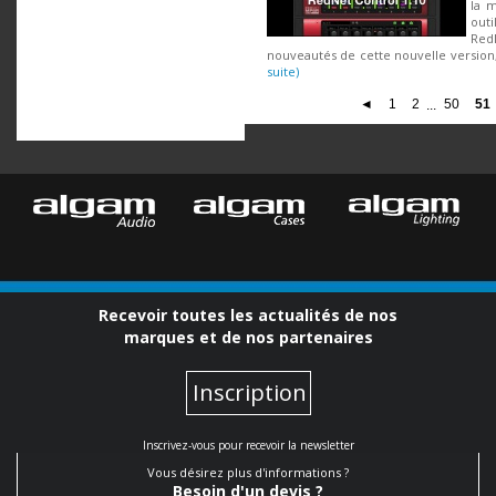
la m
outi
Red
nouveautés de cette nouvelle version,
suite)
◄
1
2
...
50
51
Recevoir toutes les actualités de nos
marques et de nos partenaires
Inscription
Inscrivez-vous pour recevoir la newsletter
Vous désirez plus d'informations ?
Besoin d'un devis ?