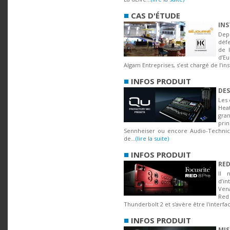
■
CAS D'ÉTUDE
INS
Depu
défe
de 
d’E
Algam Entreprises, s’est chargé de l’inst
■
INFOS PRODUIT
DES
Les 
Hea
gra
pri
Sennheiser ou encore Audio-Technica
de...
(lire la suite)
■
INFOS PRODUIT
RED
Il 
d’i
Ven
Red
Thunderbolt 2 et s'avère être l'interfa
■
INFOS PRODUIT
MIS