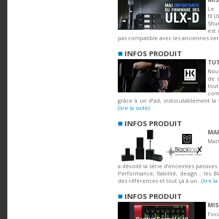
Le 
fil 
Shur
est 
pas compatible avec les anciennes ver
■
INFOS PRODUIT
TUT
Nou
de d
tou
comp
grâce à un iPad, indiscutablement la 
(lire la suite)
■
INFOS PRODUIT
MAR
M
a dévoilé la série d’enceintes passives
Performance, fiabilité, design... les 
des références et tout ça à un...
(lire la
■
INFOS PRODUIT
MIS
Focu