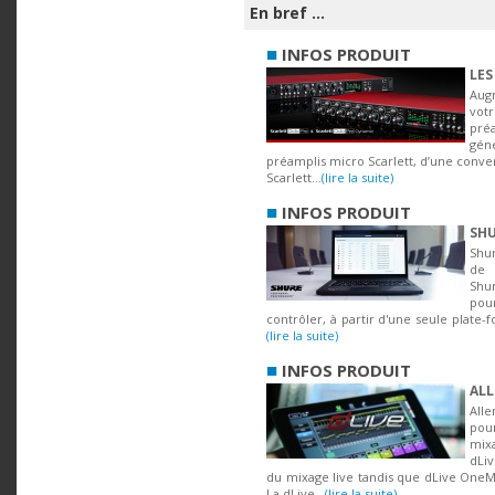
En bref ...
■
INFOS PRODUIT
LES
Aug
vot
pré
gén
préamplis micro Scarlett, d’une conve
Scarlett...
(lire la suite)
■
INFOS PRODUIT
SHU
Shu
de 
Shu
p
contrôler, à partir d'une seule plate-fo
(lire la suite)
■
INFOS PRODUIT
ALL
Alle
pour
mix
dLi
du mixage live tandis que dLive OneMi
La dLive...
(lire la suite)