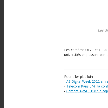
Les d
Les caméras UE20 et HE20 p
universités en passant par le
Pour aller plus loin :
-
AE Digital Week 2022 en re
-
Télécom Paris 3/4 : la con
-
Caméra AW-UE150 : la capt